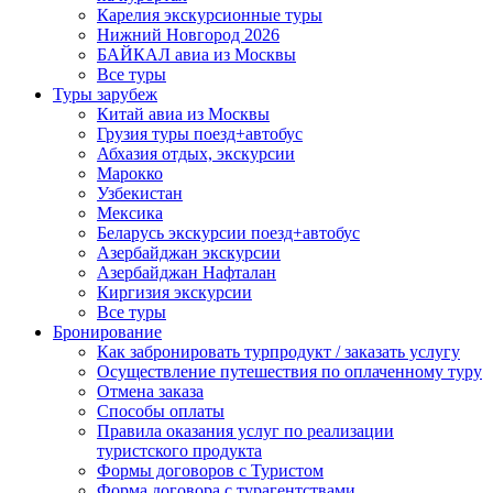
Карелия экскурсионные туры
Нижний Новгород 2026
БАЙКАЛ авиа из Москвы
Все туры
Туры зарубеж
Китай авиа из Москвы
Грузия туры поезд+автобус
Абхазия отдых, экскурсии
Марокко
Узбекистан
Мексика
Беларусь экскурсии поезд+автобус
Азербайджан экскурсии
Азербайджан Нафталан
Киргизия экскурсии
Все туры
Бронирование
Как забронировать турпродукт / заказать услугу
Осуществление путешествия по оплаченному туру
Отмена заказа
Способы оплаты
Правила оказания услуг по реализации
туристского продукта
Формы договоров с Туристом
Форма договора с турагентствами