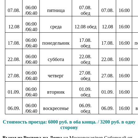
06:00
07.08.
07.08.
пятница
07.08.
16:00
/06:40
обед
06:00
12.08
среда
12.08 обед
12.08
16:00
/06:40
06:00
17.08.
17.08.
понедельник
17.08.
16:00
п
/06:40
обед
06:00
22.08.
22.08.
суббота
22.08.
16:00
/06:40
обед
06:00
27.08.
27.08.
четверг
27.08.
16:00
/06:40
обед
06:00
01.09.
01.09.
вторник
01.09.
16:00
/06:40
обед
06:00
06.09.
06.09.
воскресенье
06.09.
16:00
в
/06:40
обед
Стоимость проезда: 6
000 руб. в оба конца. / 3200 руб. в одну
сторону
Выезд из Ростова-на-Дону:
ул.Московская/пер.Соборный от