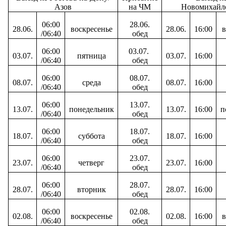
Азов
на ЧМ
Новомихайл
06:00
28.06.
28.06.
воскресенье
28.06.
16:00
в
/06:40
обед
06:00
03.07.
03.07.
пятница
03.07.
16:00
/06:40
обед
06:00
08.07.
08.07.
среда
08.07.
16:00
/06:40
обед
06:00
13.07.
13.07.
понедельник
13.07.
16:00
п
/06:40
обед
06:00
18.07.
18.07.
суббота
18.07.
16:00
/06:40
обед
06:00
23.07.
23.07.
четверг
23.07.
16:00
/06:40
обед
06:00
28.07.
28.07.
вторник
28.07.
16:00
/06:40
обед
06:00
02.08.
02.08.
воскресенье
02.08.
16:00
в
/06:40
обед