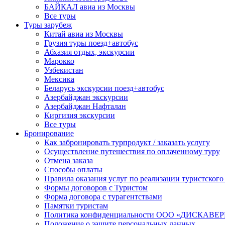
БАЙКАЛ авиа из Москвы
Все туры
Туры зарубеж
Китай авиа из Москвы
Грузия туры поезд+автобус
Абхазия отдых, экскурсии
Марокко
Узбекистан
Мексика
Беларусь экскурсии поезд+автобус
Азербайджан экскурсии
Азербайджан Нафталан
Киргизия экскурсии
Все туры
Бронирование
Как забронировать турпродукт / заказать услугу
Осуществление путешествия по оплаченному туру
Отмена заказа
Способы оплаты
Правила оказания услуг по реализации туристского
Формы договоров с Туристом
Форма договора с турагентствами
Памятки туристам
Политика конфиденциальности ООО «ДИСКА
Положение о защите персональных данных