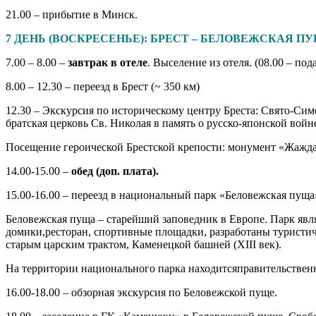
21.00 – прибытие в Минск.
7 ДЕНЬ (ВОСКРЕСЕНЬЕ): БРЕСТ – БЕЛОВЕЖСКАЯ П
7.00 – 8.00 –
завтрак в отеле
. Выселение из отеля. (08.00 – пода
8.00 – 12.30 – переезд в Брест (~ 350 км)
12.30 – Экскурсия по историческому центру Бреста: Свято-Сим
братская церковь Св. Николая в память о русско-японской вой
Посещение героической Брестской крепости: монумент «Жажда
14.00-15.00 –
обед (доп. плата).
15.00-16.00 – переезд в национальный парк «Беловежская пуща»
Беловежская пуща – старейший заповедник в Европе. Парк явл
домики,ресторан, спортивные площадки, разработаны туристи
старым царским трактом, Каменецкой башней (XIII век).
На территории национального парка находитсяправительствен
16.00-18.00 – обзорная экскурсия по Беловежской пуще.