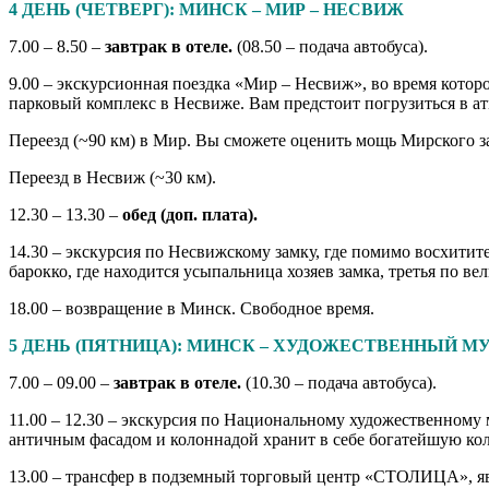
4 ДЕНЬ (ЧЕТВЕРГ): МИНСК – МИР – НЕСВИЖ
7.00 – 8.50 –
завтрак в отеле.
(08.50 – подача автобуса).
9.00 – экскурсионная поездка «Мир – Несвиж», во время кот
парковый комплекс в Несвиже. Вам предстоит погрузиться в а
Переезд (~90 км) в Мир. Вы сможете оценить мощь Мирского за
Переезд в Несвиж (~30 км).
12.30 – 13.30 –
обед (доп. плата).
14.30 – экскурсия по Несвижскому замку, где помимо восхитит
барокко, где находится усыпальница хозяев замка, третья по ве
18.00 – возвращение в Минск. Свободное время.
5 ДЕНЬ (ПЯТНИЦА): МИНСК – ХУДОЖЕСТВЕННЫЙ М
7.00 – 09.00 –
завтрак в отеле.
(10.30 – подача автобуса).
11.00 – 12.30 – экскурсия по Национальному художественному
античным фасадом и колоннадой хранит в себе богатейшую кол
13.00 – трансфер в подземный торговый центр «СТОЛИЦА», 