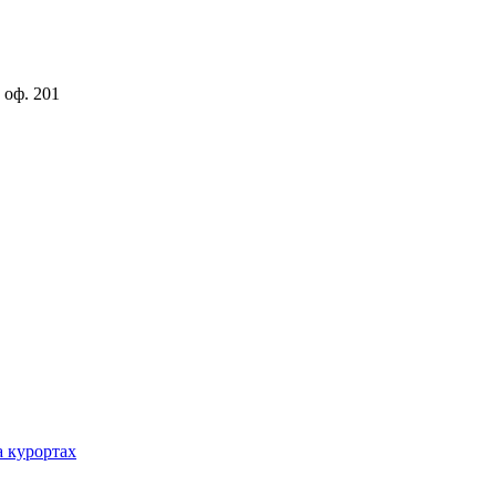
 оф. 201
а курортах