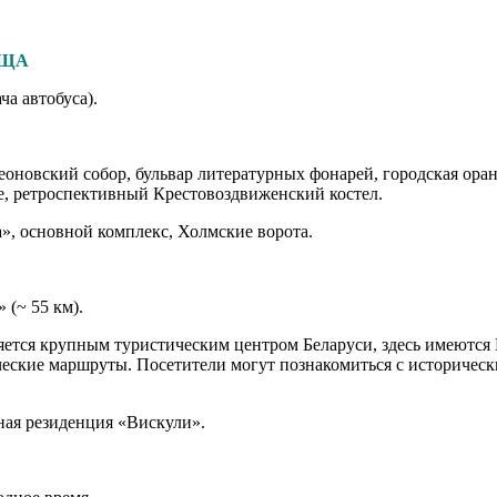
УЩА
ча автобуса).
еоновский собор, бульвар литературных фонарей, городская оран
не, ретроспективный Крестовоздвиженский костел.
», основной комплекс, Холмские ворота.
 (~ 55 км).
яется крупным туристическим центром Беларуси, здесь имеются
ческие маршруты. Посетители могут познакомиться с историчес
ная резиденция «Вискули».