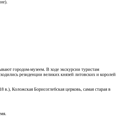
ие).
зывают городом-музеем. В ходе экскурсии туристам
аходились резиденции великих князей литовских и королей
 в.), Коложская Борисоглебская церковь, самая старая в
мя.