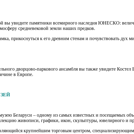
орой вы увидите памятники всемирного наследия ЮНЕСКО: вели
тмосферу средневековой земли наших предков.
мка, прикоснуться к его древним стенам и почувствовать дух м
ельного дворцово-паркового ансамбля вы также увидите Костел 
личине в Европе.
УЗЕЙ
 музею Беларуси – одному из самых известных и посещаемых объ
лекцию живописи, графики, икон, скульптуры, ювелирного и пр
являющийся крупнейшим торговым центром, специализирующимс