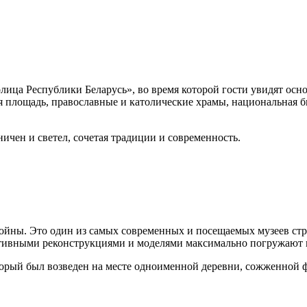
олица Республики Беларусь», во время которой гости увидят осн
 площадь, православные и католические храмы, национальная б
ичен и светел, сочетая традиции и современность.
войны. Это один из самых современных и посещаемых музеев ст
ктивными реконструкциями и моделями максимально погружают п
торый был возведен на месте одноименной деревни, сожженной 