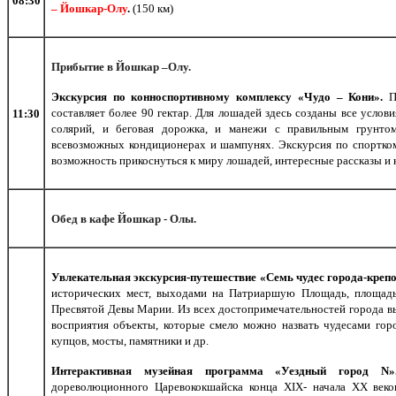
08:3
0
– Йошкар-Олу
.
(150 км)
Прибытие в Йошкар –Олу.
Экскурсия по конноспортивному комплексу «Чудо – Кони».
П
составляет более 90 гектар. Для лошадей здесь созданы все услови
11:30
солярий, и беговая дорожка, и манежи с правильным грунт
всевозможных кондиционерах и шампунях. Экскурсия по спортком
возможность прикоснуться к миру лошадей, интересные рассказы и 
Обед в кафе Йошкар - Олы.
Увлекательная экскурсия-путешествие «Семь чудес города-креп
исторических мест, выходами на Патриаршую Площадь, площадь
Пресвятой Девы Марии. Из всех достопримечательностей города в
восприятия объекты, которые смело можно назвать чудесами гор
купцов, мосты, памятники и др.
Интерактивная музейная программа «Уездный город N
дореволюционного Царевококшайска конца XIX- начала XX веко