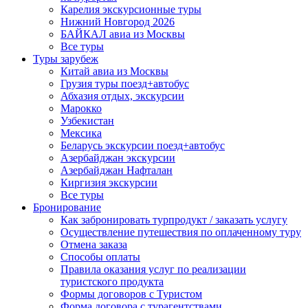
Карелия экскурсионные туры
Нижний Новгород 2026
БАЙКАЛ авиа из Москвы
Все туры
Туры зарубеж
Китай авиа из Москвы
Грузия туры поезд+автобус
Абхазия отдых, экскурсии
Марокко
Узбекистан
Мексика
Беларусь экскурсии поезд+автобус
Азербайджан экскурсии
Азербайджан Нафталан
Киргизия экскурсии
Все туры
Бронирование
Как забронировать турпродукт / заказать услугу
Осуществление путешествия по оплаченному туру
Отмена заказа
Способы оплаты
Правила оказания услуг по реализации
туристского продукта
Формы договоров с Туристом
Форма договора с турагентствами