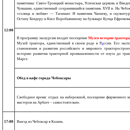
памятника: Свято-Троицкий монастырь, Успенская церковь и Введ
Чувашии, единственный сохранившийся памятник XVII в. На Чебо
«солнца и любви» — Таганаит. И памятник Чапаеву, и скульпту
Остапу Бендеру и Кисе Воробьянинову на бульваре Купца Ефремова
12:00
В программу экскурсии входит посещение
Музея истории трактора
Музей трактора, единственный в своем роде в Р
о
ссии. Его эксп
становления и развития российского и мирового тракторострое
историю развития тракторной промышленности от плуга до тракт
Марсе.
Обед в кафе города Чебоксары
Свободное время: отдых на набережной, посещение фирменного ма
мастеров на Арбате – самостоятельно.
17:00
Выезд из Чебоксар в Казань.