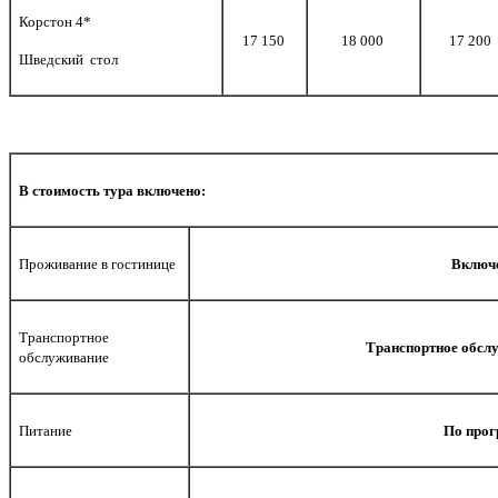
Корстон 4*
17 150
18 000
17 200
Шведский стол
В стоимость тура включено:
Проживание в гостинице
Включе
Транспортное
Транспортное обсл
обслуживание
Питание
По прог