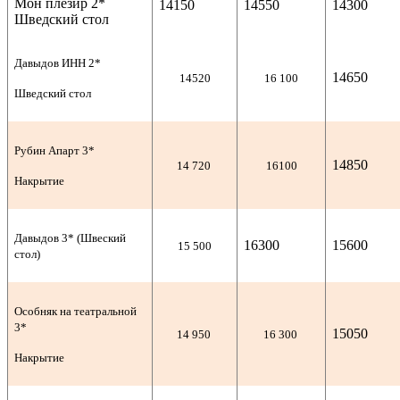
Мон плезир 2*
14150
14550
14300
Шведский стол
Давыдов ИНН 2*
14650
14520
16 100
Шведский стол
Рубин Апарт 3*
14850
14 720
16100
Накрытие
Давыдов 3* (Швеский
16300
15600
15 500
стол)
Особняк на театральной
3*
15050
14 950
16 300
Накрытие