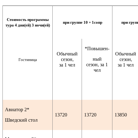
Стоимость программы
при группе 10 + 1сопр
при груп
тура 4 дня(ей) 3 ночи(ей)
*Повышен-
Обычный
Обычный
ный
сезон,
сезон,
Гостиница
сезон, за 1
за 1 чел
за 1 чел
чел
Авиатор 2*
13720
13720
13850
Шведский стол