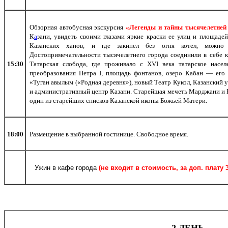
Обзорная автобусная экскурсия
«Легенды и тайны тысячелетней 
К
а
зани, увидеть своими глазами яркие краски ее улиц и площадей
Казанских ханов, и где закипел без огня котел, можно
Достопримечательности тысячелетнего города соединили в себе к
15:3
0
Татарская слобода, где проживало с XVI века татарское нас
преобразования Петра I, площадь фонтанов, озеро Кабан — его 
«Туган авылым («Родная деревня»), новый Театр Кукол, Казанский
и административный центр Казани. Старейшая мечеть Марджани и 
один из старейших списков Казанской иконы Божьей Матери.
18:00
Размещение в выбранной гостинице. Свободное время.
Ужин в кафе города
(не входит в стоимость, за доп. плату 
2 ДЕНЬ