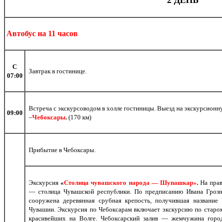
Автобус на 11 часов
С
Завтрак в гостинице.
07:00
Встреча с экскурсоводом в холле гостиницы. Выезд на экскурсион
09:
0
0
–
Чебоксары
.
(170 км)
Прибытие в Чебоксары.
Экскурсия
«
Столица чувашского народа — Шупашкар»
.
На пра
— столица Чува
шской республики. По предписанию Ивана Грозно
сооружена деревянная срубная крепость, получившая название
Чувашии. Экскурсия по Чебоксарам включает экскурсию по старо
красивейших на Волге. Чебоксарский залив — жемчужина город