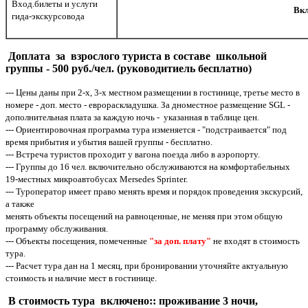
Вход.билеты и услуги
Вк
гида-экскурсовода
Доплата за взрослого туриста в составе школьной
группы - 500 руб./чел. (руководитиель бесплатно)
--- Цены даны при 2-х, 3-х местном размещении в гостинице, третье место в
номере - доп. место - еврораскладушка. За дноместное размещение SGL -
дополнительная плата за каждую ночь - указанная в таблице цен.
--- Ориентировочная программа тура изменяется - "подстраивается" под
время прибытия и убытия вашей группы - бесплатно.
--- Встреча туристов проходит у вагона поезда либо в аэропорту.
--- Группы до 16 чел. включительно обслуживаются на комфортабельных
19-местных микроавтобусах Mersedes Sprinter.
--- Туроператор имеет право менять время и порядок проведения экскурсий,
а также
менять объекты посещений на равноценные, не меняя при этом общую
программу обслуживания.
--- Объекты посещения, помеченные
"за доп. плату"
не входят в стоимость
тура.
--- Расчет тура дан на 1 месяц, при бронировании уточняйте актуальную
стоимость и наличие мест в гостинице.
В стоимость тура включено:: проживание 3 ночи,