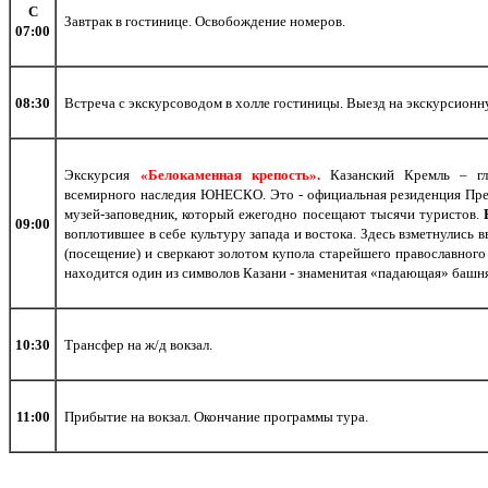
С
Завтрак в гостинице. Освобождение номеров.
07:00
08:30
Встреча с экскурсоводом в холле гостиницы. Выезд на экскурсион
Экскурсия
«Белокаменная крепость».
Казанский Кремль – гл
всемирного наследия ЮНЕСКО. Это - официальная резиденция Пре
музей-заповедник, который ежегодно посещают тысячи туристов.
09:00
воплотившее в себе культуру запада и востока. Здесь взметнулись
(посещение) и сверкают золотом купола старейшего православного
находится один из символов Казани - знаменитая «падающая» башн
10:30
Трансфер на ж/д вокзал.
11:00
Прибытие на вокзал. Окончание программы тура.