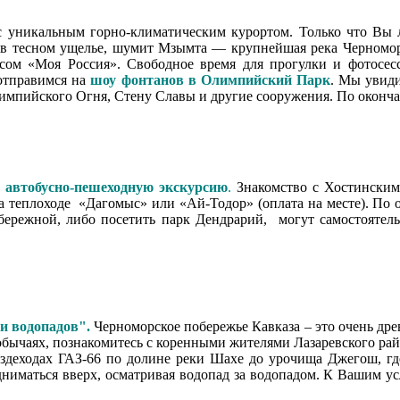
с уникальным горно-климатическим курортом. Только что Вы 
я в тесном ущелье, шумит Мзымта — крупнейшая река Черноморс
ксом «Моя Россия». Свободное время для прогулки и фотосе
 отправимся на
шоу фонтанов в Олимпийский Парк
. Мы увид
импийского Огня, Стену Славы и другие сооружения. По оконча
 автобусно-пешеходную экскурсию
.
Знакомство с Хостинским
а теплоходе «Дагомыс» или «Ай-Тодор» (оплата на месте). По 
бережной, либо посетить парк Дендрарий, могут самостоятель
и водопадов".
Черноморское побережье Кавказа – это очень дре
х обычаях, познакомитесь с коренными жителями Лазаревского ра
ездеходах ГАЗ-66 по долине реки Шахе до урочища Джегош, гд
иматься вверх, осматривая водопад за водопадом. К Вашим усл