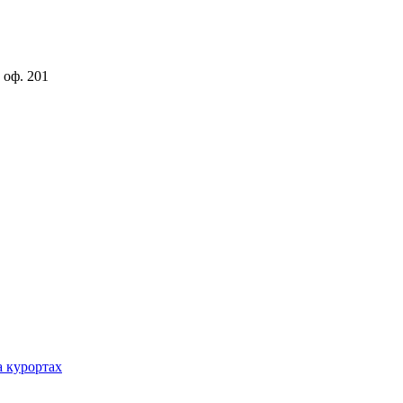
 оф. 201
а курортах