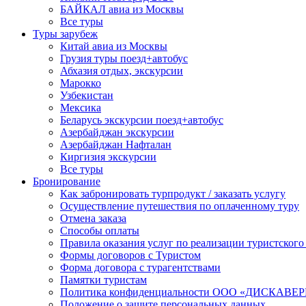
БАЙКАЛ авиа из Москвы
Все туры
Туры зарубеж
Китай авиа из Москвы
Грузия туры поезд+автобус
Абхазия отдых, экскурсии
Марокко
Узбекистан
Мексика
Беларусь экскурсии поезд+автобус
Азербайджан экскурсии
Азербайджан Нафталан
Киргизия экскурсии
Все туры
Бронирование
Как забронировать турпродукт / заказать услугу
Осуществление путешествия по оплаченному туру
Отмена заказа
Способы оплаты
Правила оказания услуг по реализации туристского
Формы договоров с Туристом
Форма договора с турагентствами
Памятки туристам
Политика конфиденциальности ООО «ДИСКА
Положение о защите персональных данных