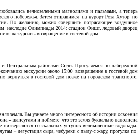
любовались вечнозелеными магнолиями и пальмами, а теперь
кого побережья. Затем отправимся на курорт Роза Хутор, по
ссии. По желанию, можно совершить потрясающее воздушное
им наследие Олимпиады 2014: стадион Фишт, ледовый дворец
нию экскурсии - возвращение в гостевой дом.
 и Центральным районами Сочи. Прогуляемся по набережной
окончанию экскурсии около 15:00 возвращение в гостевой дом
но вернуться в гостевой дом позже на городском транспорте.
вняя земля. Вы узнаете много интересного об истории освоения
йона – шапсугами и поймете, что это земля буквально наполнена
е низвергаются со скальных уступов великолепные водопады.
угам – дегустация сыра, чебуреки с пылу-с жару, прогулка по