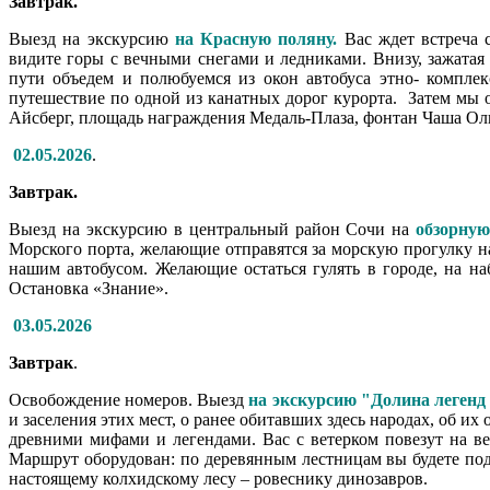
Завтрак.
Выезд на экскурсию
на Красную поляну.
Вас ждет встреча 
видите горы с вечными снегами и ледниками. Внизу, зажата
пути объедем и полюбуемся из окон автобуса этно- компле
путешествие по одной из канатных дорог курорта. Затем мы
Айсберг, площадь награждения Медаль-Плаза, фонтан Чаша Ол
02.05.2026
.
Завтрак.
Выезд на экскурсию в центральный район Сочи на
обзорную
Морского порта, желающие отправятся за морскую прогулку н
нашим автобусом. Желающие остаться гулять в городе, на на
Остановка «Знание».
03.05.2026
Завтрак
.
Освобождение номеров. Выезд
на экскурсию "Долина легенд 
и заселения этих мест, о ранее обитавших здесь народах, об и
древними мифами и легендами. Вас с ветерком повезут на в
Маршрут оборудован: по деревянным лестницам вы будете подн
настоящему колхидскому лесу – ровеснику динозавров.