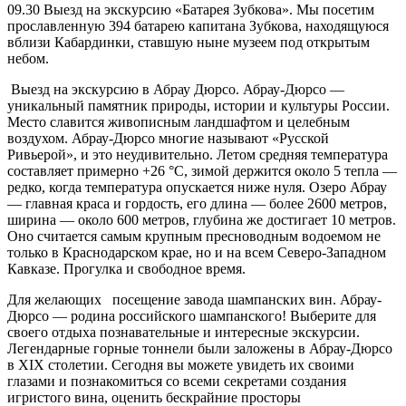
09.30 Выезд на экскурсию «Батарея Зубкова». Мы посетим
прославленную 394 батарею капитана Зубкова, находящуюся
вблизи Кабардинки, ставшую ныне музеем под открытым
небом.
Выезд на экскурсию в Абрау Дюрсо. Абрау-Дюрсо —
уникальный памятник природы, истории и культуры России.
Место славится живописным ландшафтом и целебным
воздухом. Абрау-Дюрсо многие называют «Русской
Ривьерой», и это неудивительно. Летом средняя температура
составляет примерно +26 °С, зимой держится около 5 тепла —
редко, когда температура опускается ниже нуля. Озеро Абрау
— главная краса и гордость, его длина — более 2600 метров,
ширина — около 600 метров, глубина же достигает 10 метров.
Оно считается самым крупным пресноводным водоемом не
только в Краснодарском крае, но и на всем Северо-Западном
Кавказе. Прогулка и свободное время.
Для желающих посещение завода шампанских вин. Абрау-
Дюрсо — родина российского шампанского! Выберите для
своего отдыха познавательные и интересные экскурсии.
Легендарные горные тоннели были заложены в Абрау-Дюрсо
в XIX столетии. Сегодня вы можете увидеть их своими
глазами и познакомиться со всеми секретами создания
игристого вина, оценить бескрайние просторы