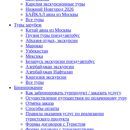
Карелия экскурсионные туры
Нижний Новгород 2026
БАЙКАЛ авиа из Москвы
Все туры
Туры зарубеж
Китай авиа из Москвы
Грузия туры поезд+автобус
Абхазия отдых, экскурсии
Марокко
Узбекистан
Мексика
Беларусь экскурсии поезд+автобус
Азербайджан экскурсии
Азербайджан Нафталан
Киргизия экскурсии
Все туры
Бронирование
Как забронировать турпродукт / заказать услугу
Осуществление путешествия по оплаченному туру
Отмена заказа
Способы оплаты
Правила оказания услуг по реализации
туристского продукта
Формы договоров с Туристом
Форма договора с турагентствами