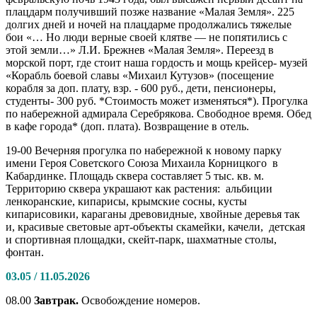
плацдарм получивший позже название «Малая Земля». 225
долгих дней и ночей на плацдарме продолжались тяжелые
бои «… Но люди верные своей клятве — не попятились с
этой земли…» Л.И. Брежнев «Малая Земля». Переезд в
морской порт, где стоит наша гордость и мощь крейсер- музей
«Корабль боевой славы «Михаил Кутузов» (посещение
корабля за доп. плату, взр. - 600 руб., дети, пенсионеры,
студенты- 300 руб. *Стоимость может изменяться*). Прогулка
по набережной адмирала Серебрякова. Свободное время. Обед
в кафе города* (доп. плата). Возвращение в отель.
19-00 Вечерняя прогулка по набережной к новому парку
имени Героя Советского Союза Михаила Корницкого в
Кабардинке. Площадь сквера составляет 5 тыс. кв. м.
Территорию сквера украшают как растения: альбиции
ленкоранские, кипарисы, крымские сосны, кусты
кипарисовики, караганы древовидные, хвойные деревья так
и, красивые световые арт-объекты скамейки, качели, детская
и спортивная площадки, скейт-парк, шахматные столы,
фонтан.
03.05 / 11.05.2026
08.00
Завтрак.
Освобождение номеров.