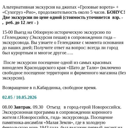
Альтернативная экскурсия на джипах «Грозовые ворота» +
«Сухогруз «Рио», продолжительность около 5 часов.
БОНУС!
Две экскурсии по цене одной (стоимость уточняется взр. -
, реб. до 12 лет - )
15-00 Выезд на Обзорную историческую экскурсию по
г.Геленджику (Экскурсия пешая) в сопровождении гида –
экскурсовода. Вы узнаете о Геленджике с момента основания
до наших дней; Получите ответ на вопрос: всегда ли город
был курортным и многое другое…..
После экскурсии посещение одной из самых красивых
виноделен Краснодарского края «Шато де Талю» (включено
свободное посещение территории и фирменного магазина (без
экскурсии).
Возвращение в п.Кабардинка, свободное время.
02.05 / 10.05.2026
08.00
Завтрак
. 09.30 Отъезд в город-герой Новороссийск.
Экскурсионная программа в сопровождении коренного
жителя г.Новороссийск, гида- экскурсовода. Посещение
памятника-ансамбля «Малая Земля», где в холодную
февральскую ночь 1943 года, был высажен первый десант на