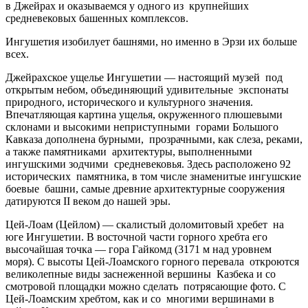
в Джейрах и оказываемся у одного из крупнейших
средневековых башенных комплексов.
Ингушетия изобилует башнями, но именно в Эрзи их больше
всех.
Джейрахское ущелье Ингушетии — настоящий музей под
открытым небом, объединяющий удивительные экспонаты
природного, исторического и культурного значения.
Впечатляющая картина ущелья, окруженного плюшевыми
склонами и высокими неприступными горами Большого
Кавказа дополнена бурными, прозрачными, как слеза, реками,
а также памятниками архитектуры, выполненными
ингушскими зодчими средневековья. Здесь расположено 92
исторических памятника, в том числе знаменитые ингушские
боевые башни, самые древние архитектурные сооружения
датируются II веком до нашей эры.
Цей-Лоам (Цейлом) — скалистый доломитовый хребет на
юге Ингушетии. В восточной части горного хребта его
высочайшая точка — гора Гайкомд (3171 м над уровнем
моря). С высоты Цей-Лоамского горного перевала откроются
великолепные виды заснеженной вершины Казбека и со
смотровой площадки можно сделать потрясающие фото. С
Цей-Лоамским хребтом, как и со многими вершинами в