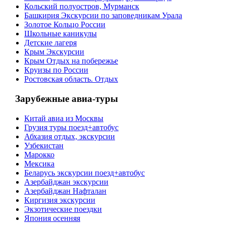
Кольский полуостров, Мурманск
Башкирия Экскурсии по заповедникам Урала
Золотое Кольцо России
Школьные каникулы
Детские лагеря
Крым Экскурсии
Крым Отдых на побережье
Круизы по России
Ростовская область. Отдых
Зарубежные авиа-туры
Китай авиа из Москвы
Грузия туры поезд+автобус
Абхазия отдых, экскурсии
Узбекистан
Марокко
Мексика
Беларусь экскурсии поезд+автобус
Азербайджан экскурсии
Азербайджан Нафталан
Киргизия экскурсии
Экзотические поездки
Япония осенняя