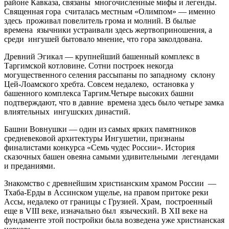
районе Кавказа, связаны многочисленные мифы и легенды.
Священная гора считалась местным «Олимпом» — именно
здесь проживал повелитель грома и молний. В былые
времена язычники устраивали здесь жертвоприношения, а
среди ингушей бытовало мнение, что гора заколдована.
Древний Эгикал — крупнейший башенный комплекс в
Таргимской котловине. Сотни построек некогда
могущественного селения рассыпаны по западному склону
Цей-Лоамского хребта. Совсем недалеко, остановка у
башенного комплекса Таргим.Четыре высоких башни
подтверждают, что в давние времена здесь было четыре замка
влиятельных ингушских династий.
Башни Вовнушки — один из самых ярких памятников
средневековой архитектуры Ингушетии, признаны
финалистами конкурса «Семь чудес России». История
сказочных башен овеяна самыми удивительными легендами
и преданиями.
Знакомство с древнейшим христианским храмом России —
Тхаба-Ерды в Ассинском ущелье, на правом притоке реки
Ассы, недалеко от границы с Грузией. Храм, построенный
еще в VIII веке, изначально был языческий. В XII веке на
фундаменте этой постройки была возведена уже христианская