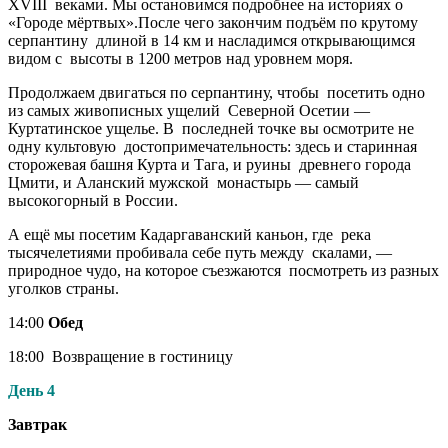
XVIII веками. Мы остановимся подробнее на историях о
«Городе мёртвых».После чего закончим подъём по крутому
серпантину длиной в 14 км и насладимся открывающимся
видом с высоты в 1200 метров над уровнем моря.
Продолжаем двигаться по серпантину, чтобы посетить одно
из самых живописных ущелий Северной Осетии —
Куртатинское ущелье. В последней точке вы осмотрите не
одну культовую достопримечательность: здесь и старинная
сторожевая башня Курта и Тага, и руины древнего города
Цмити, и Аланский мужской монастырь — самый
высокогорный в России.
А ещё мы посетим Кадаргаванский каньон, где река
тысячелетиями пробивала себе путь между скалами, —
природное чудо, на которое съезжаются посмотреть из разных
уголков страны.
14:00
Обед
18:00 Возвращение в гостиницу
День 4
Завтрак