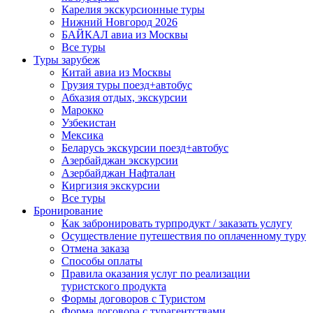
Карелия экскурсионные туры
Нижний Новгород 2026
БАЙКАЛ авиа из Москвы
Все туры
Туры зарубеж
Китай авиа из Москвы
Грузия туры поезд+автобус
Абхазия отдых, экскурсии
Марокко
Узбекистан
Мексика
Беларусь экскурсии поезд+автобус
Азербайджан экскурсии
Азербайджан Нафталан
Киргизия экскурсии
Все туры
Бронирование
Как забронировать турпродукт / заказать услугу
Осуществление путешествия по оплаченному туру
Отмена заказа
Способы оплаты
Правила оказания услуг по реализации
туристского продукта
Формы договоров с Туристом
Форма договора с турагентствами