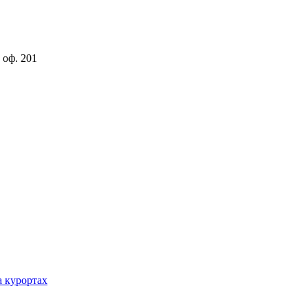
 оф. 201
а курортах