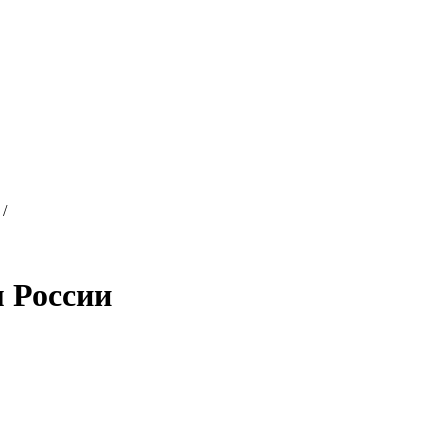
/
м России