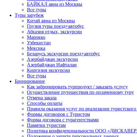
БАЙКАЛ авиа из Москвы
Все туры
Туры зарубеж
Китай авиа из Москвы
Грузия туры поезд+автобус
Абхазия отдых, экскурсии
Марокко
Узбекистан
Мексика
Беларусь экскурсии поезд+автобус
Азербайджан экскурсии
Азербайджан Нафталан
Киргизия экскурсии
Все туры
Бронирование
Как забронировать турпродукт / заказать услугу
Осуществление путешествия по оплаченному туру
Отмена заказа
Способы оплаты
Правила оказания услуг по реализации туристского
Формы договоров с Туристом
Форма договора с турагентствами
Памятки туристам
Политика конфиденциальности ООО «ДИСКА
Положение о защите персональных данных