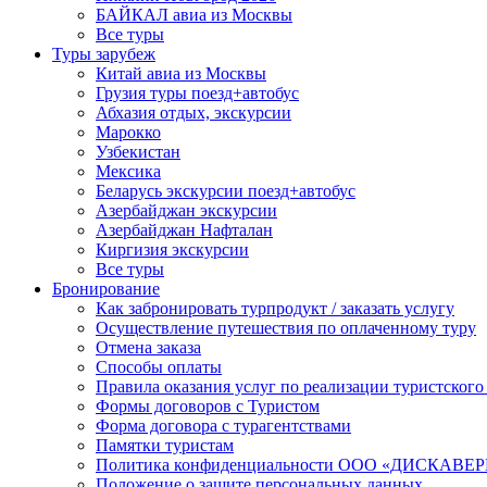
БАЙКАЛ авиа из Москвы
Все туры
Туры зарубеж
Китай авиа из Москвы
Грузия туры поезд+автобус
Абхазия отдых, экскурсии
Марокко
Узбекистан
Мексика
Беларусь экскурсии поезд+автобус
Азербайджан экскурсии
Азербайджан Нафталан
Киргизия экскурсии
Все туры
Бронирование
Как забронировать турпродукт / заказать услугу
Осуществление путешествия по оплаченному туру
Отмена заказа
Способы оплаты
Правила оказания услуг по реализации туристского
Формы договоров с Туристом
Форма договора с турагентствами
Памятки туристам
Политика конфиденциальности ООО «ДИСКА
Положение о защите персональных данных