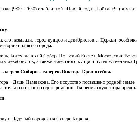
кзале (9:00 – 9:30) с табличкой «Новый год на Байкале!» (внутри
ску.
его называли, город купцов и декабристов… Церкви, особняки, 
историей нашего города.
овь, Богоявленский Собор, Польский Костел, Московские Ворот
лы декабристов, а также известного купца и путешественника Г
 галерею Сибири – галерею Виктора Бронштейна.
ора – Даши Намдакова. Его искусство посвящено родной земле, 
тягательно и странно одновременно. Творения скульптора предс
ни.
Елку и Ледовый городок на Сквере Кирова.