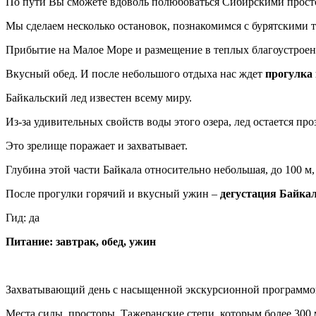
По пути Вы сможете вдоволь полюбоваться Сибирскими просто
Мы сделаем несколько остановок, познакомимся с бурятскими т
Прибытие на Малое Море и размещение в теплых благоустроен
Вкусный обед. И после небольшого отдыха нас ждет
прогулка
Байкальский лед известен всему миру.
Из-за удивительных свойств воды этого озера, лед остается пр
Это зрелище поражает и захватывает.
Глубина этой части Байкала относительно небольшая, до 100 м,
После прогулки горячий и вкусный ужин –
дегустация Байкал
Гид: да
Питание: завтрак, обед, ужин
Захватывающий день с насыщенной экскурсионной программо
Места силы, просторы, Тажеранские степи, которым более 300 