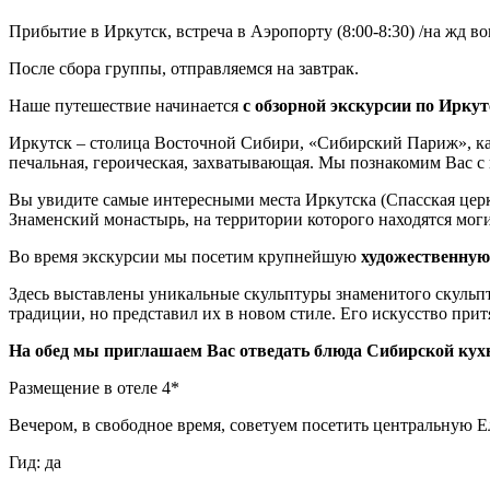
Прибытие в Иркутск, встреча в Аэропорту (8:00-8:30) /на жд во
После сбора группы, отправляемся на завтрак.
Наше путешествие начинается
с обзорной экскурсии по Иркут
Иркутск – столица Восточной Сибири, «Сибирский Париж», как 
печальная, героическая, захватывающая. Мы познакомим Вас с 
Вы увидите самые интересными места Иркутска (Спасская церк
Знаменский монастырь, на территории которого находятся моги
Во время экскурсии мы посетим крупнейшую
художественную
Здесь выставлены уникальные скульптуры знаменитого скульпт
традиции, но представил их в новом стиле. Его искусство при
На обед мы приглашаем Вас отведать блюда Сибирской кух
Размещение в отеле 4*
Вечером, в свободное время, советуем посетить центральную 
Гид: да