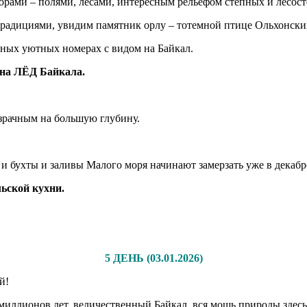
рами – полями, лесами, интересным рельефом степных и лесост
радициями, увидим памятник орлу – тотемной птице Ольхонских 
ных уютных номерах с видом на Байкал.
 на ЛЁД Байкала.
озрачным на большую глубину.
 и бухты и заливы Малого моря начинают замерзать уже в декабр
ьской кухни.
5 ДЕНЬ (03.01.2026)
й!
миллионов лет, величественный Байкал, вся мощь природы здесь