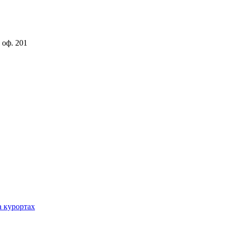
 оф. 201
а курортах