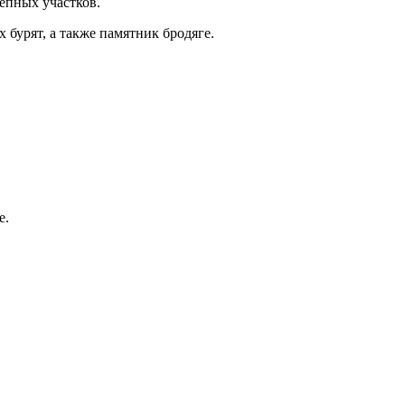
епных участков.
бурят, а также памятник бродяге.
е.
.