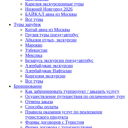
Карелия экскурсионные туры
Нижний Новгород 2026
БАЙКАЛ авиа из Москвы
Все туры
Туры зарубеж
Китай авиа из Москвы
Грузия туры поезд+автобус
Абхазия отдых, экскурсии
Марокко
Узбекистан
Мексика
Беларусь экскурсии поезд+автобус
Азербайджан экскурсии
Азербайджан Нафталан
Киргизия экскурсии
Все туры
Бронирование
Как забронировать турпродукт / заказать услугу
Осуществление путешествия по оплаченному туру
Отмена заказа
Способы оплаты
Правила оказания услуг по реализации
туристского продукта
Формы договоров с Туристом
Форма договора с турагентствами