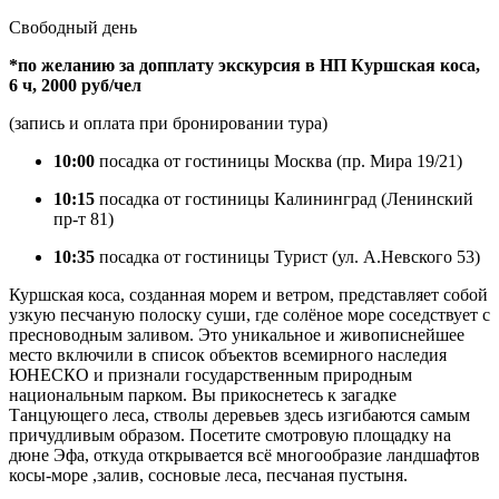
Свободный день
*по желанию за допплату экскурсия в НП Куршская коса,
6 ч, 2000 руб/чел
(запись и оплата при бронировании тура)
10:00
посадка от гостиницы Москва (пр. Мира 19/21)
10:15
посадка от гостиницы Калининград (Ленинский
пр-т 81)
10:35
посадка от гостиницы Турист (ул. А.Невского 53)
Куршская коса, созданная морем и ветром, представляет собой
узкую песчаную полоску суши, где солёное море соседствует с
пресноводным заливом. Это уникальное и живописнейшее
место включили в список объектов всемирного наследия
ЮНЕСКО и признали государственным природным
национальным парком. Вы прикоснетесь к загадке
Танцующего леса, стволы деревьев здесь изгибаются самым
причудливым образом. Посетите смотровую площадку на
дюне Эфа, откуда открывается всё многообразие ландшафтов
косы-море ,залив, сосновые леса, песчаная пустыня.