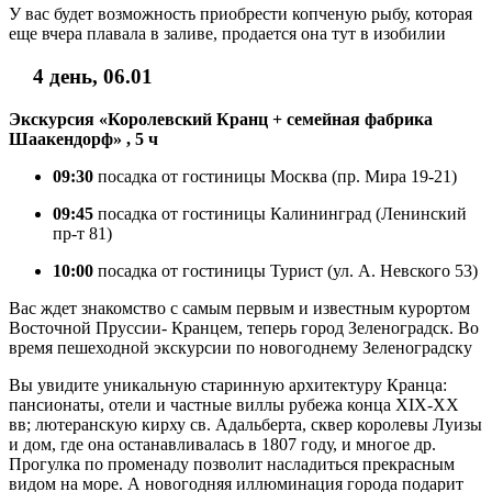
У вас будет возможность приобрести копченую рыбу, которая
еще вчера плавала в заливе, продается она тут в изобилии
4 день, 06.01
Экскурсия «Королевский Кранц + семейная фабрика
Шаакендорф» , 5 ч
09:30
посадка от гостиницы Москва (пр. Мира 19-21)
09:45
посадка от гостиницы Калининград (Ленинский
пр-т 81)
10:00
посадка от гостиницы Турист (ул. А. Невского 53)
Вас ждет знакомство с самым первым и известным курортом
Восточной Пруссии- Кранцем, теперь город Зеленоградск. Во
время пешеходной экскурсии по новогоднему Зеленоградску
Вы увидите уникальную старинную архитектуру Кранца:
пансионаты, отели и частные виллы рубежа конца XIX-XX
вв; лютеранскую кирху св. Адальберта, сквер королевы Луизы
и дом, где она останавливалась в 1807 году, и многое др.
Прогулка по променаду позволит насладиться прекрасным
видом на море. А новогодняя иллюминация города подарит