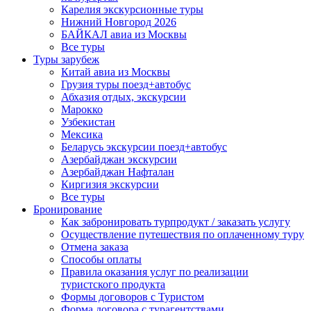
Карелия экскурсионные туры
Нижний Новгород 2026
БАЙКАЛ авиа из Москвы
Все туры
Туры зарубеж
Китай авиа из Москвы
Грузия туры поезд+автобус
Абхазия отдых, экскурсии
Марокко
Узбекистан
Мексика
Беларусь экскурсии поезд+автобус
Азербайджан экскурсии
Азербайджан Нафталан
Киргизия экскурсии
Все туры
Бронирование
Как забронировать турпродукт / заказать услугу
Осуществление путешествия по оплаченному туру
Отмена заказа
Способы оплаты
Правила оказания услуг по реализации
туристского продукта
Формы договоров с Туристом
Форма договора с турагентствами