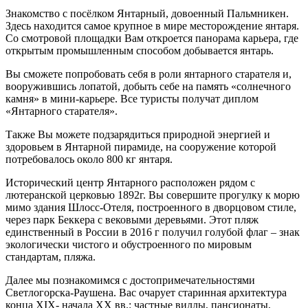
Знакомство с посёлком Янтарный, довоенный Пальмникен.
Здесь находится самое крупное в мире месторождение янтаря.
Со смотровой площадки Вам откроется панорама карьера, где
открытым промышленным способом добывается янтарь.
Вы сможете попробовать себя в роли янтарного старателя и,
вооружившись лопатой, добыть себе на память «солнечного
камня» в мини-карьере. Все туристы получат диплом
«Янтарного старателя».
Также Вы можете подзарядиться природной энергией и
здоровьем в Янтарной пирамиде, на сооружение которой
потребовалось около 800 кг янтаря.
Исторический центр Янтарного расположен рядом с
лютеранской церковью 1892г. Вы совершите прогулку к морю
мимо здания Шлосс-Отеля, построенного в дворцовом стиле,
через парк Беккера с вековыми деревьями. Этот пляж
единственный в России в 2016 г получил голубой флаг – знак
экологически чистого и обустроенного по мировым
стандартам, пляжа.
Далее мы познакомимся с достопримечательностями
Светлогорска-Раушена. Вас очарует старинная архитектура
конца XIX- начала XX вв.: частные виллы, пансионаты,