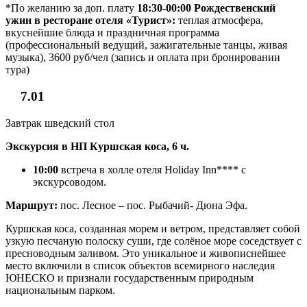
*По желанию за доп. плату
18:30-00:00 Рождественский
ужин в ресторане отеля «Турист»:
теплая атмосфера,
вкуснейшие блюда и праздничная программа
(профессиональный ведущий, зажигательные танцы, живая
музыка), 3600 руб/чел (запись и оплата при бронировании
тура)
7.01
Завтрак шведский стол
Экскурсия в НП Куршская коса, 6 ч.
10:00
встреча в холле отеля Holiday Inn**** с
экскурсоводом.
Маршрут:
пос. Лесное – пос. Рыбачий- Дюна Эфа.
Куршская коса, созданная морем и ветром, представляет собой
узкую песчаную полоску суши, где солёное море соседствует с
пресноводным заливом. Это уникальное и живописнейшее
место включили в список объектов всемирного наследия
ЮНЕСКО и признали государственным природным
национальным парком.