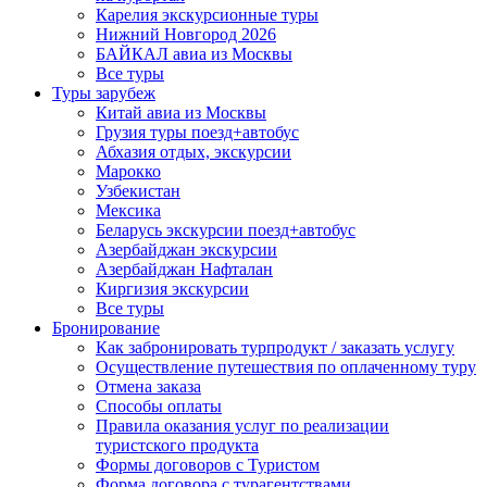
Карелия экскурсионные туры
Нижний Новгород 2026
БАЙКАЛ авиа из Москвы
Все туры
Туры зарубеж
Китай авиа из Москвы
Грузия туры поезд+автобус
Абхазия отдых, экскурсии
Марокко
Узбекистан
Мексика
Беларусь экскурсии поезд+автобус
Азербайджан экскурсии
Азербайджан Нафталан
Киргизия экскурсии
Все туры
Бронирование
Как забронировать турпродукт / заказать услугу
Осуществление путешествия по оплаченному туру
Отмена заказа
Способы оплаты
Правила оказания услуг по реализации
туристского продукта
Формы договоров с Туристом
Форма договора с турагентствами