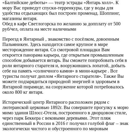
«Балтийские дебюты» — театр эстрады «Янтарь холл». К
мору Вас приведут спуски-терренкуры, где у воды для
удобства отдыхающих был построен променад. Шоппинг,
магазины янтаря.
Обед в кафе Светлогорска по желанию за допплату от 500
руб/чел, оплата на месте наличными
Переезд в Янтарный , знакомство с посёлком, довоенным
Пальмникен. Здесь находится самое крупное в мире
месторождение янтаря. Со смотровой площадки Вам
откроется панорама карьера, где открытым промышленным
способом добывается янтарь. Вы сможете попробовать себя в
роли янтарного старателя и, вооружившись лопатой, добыть
себе на память «солнечного камня» в мини-карьере . Все
туристы получат диплом «Янтарного старателя». Также Вы
можете подзарядиться природной энергией и здоровьем в
Янтарной пирамиде, на сооружение которой потребовалось
около 800 кг янтаря.
Исторический центр Янтарного расположен рядом с
лютеранской церковью 1892г. Вы совершите прогулку к морю
мимо здания Шлосс-Отеля, построенного в дворцовом стиле,
через парк Беккера с вековыми деревьями. Этот пляж
единственный в России в 2016 г получил голубой флаг – знак
экологически чистого и обустроенного по мировым