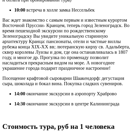
10:00
встреча в холле замка Нессельбек
Вас ждет знакомство с самым первым и известным курортом
Восточной Пруссии- Кранцем, теперь город Зеленоградск. Во
время пешеходной экскурсии по рождественскому
Зеленоградску Вы увидите уникальную старинную
архитектуру Кранца: пансионаты, отели и частные виллы
рубежа конца XIX-XX вв; лютеранскую кирху св. Адальберта,
сквер королевы Луизы и дом, где она останавливалась в 1807
году, и многое др. Прогулка по променаду позволит
насладиться прекрасным видом на море. А новогоднее
украшение города подарит праздничное настроение!
Посещение крафтовой сыроварни Шаакендорф: дегустация
сыра, шоколада и бокал вина. Покупка сладких сувениров.
14:00
окончание экскурсии в аэропорту Храброво
14:30
окончание экскурсии в центре Калининграда
Стоимость тура, руб на 1 человека