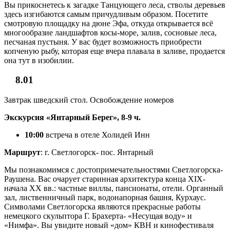
Вы прикоснетесь к загадке Танцующего леса, стволы деревьев
здесь изгибаются самым причудливым образом. Посетите
смотровую площадку на дюне Эфа, откуда открывается всё
многообразие ландшафтов косы-море, залив, сосновые леса,
песчаная пустыня. У вас будет возможность приобрести
копченую рыбу, которая еще вчера плавала в заливе, продается
она тут в изобилии.
8.01
Завтрак шведский стол. Освобождение номеров
Экскурсия «Янтарный Берег», 8-9 ч.
10:00
встреча в отеле Холидей Инн
Маршрут
: г. Светлогорск- пос. Янтарный
Мы познакомимся с достопримечательностями Светлогорска-
Раушена. Вас очарует старинная архитектура конца XIX-
начала XX вв.: частные виллы, пансионаты, отели. Органный
зал, лиственничный парк, водонапорная башня, Курхаус.
Символами Светлогорска являются прекрасные работы
немецкого скульптора Г. Брахерта- «Несущая воду» и
«Нимфа». Вы увидите новый «дом» КВН и кинофестиваля