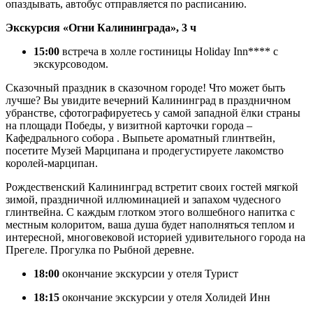
опаздывать, автобус отправляется по расписанию.
Экскурсия «Огни Калининграда», 3 ч
15:00
встреча в холле гостиницы Holiday Inn**** с
экскурсоводом.
Сказочный праздник в сказочном городе! Что может быть
лучше? Вы увидите вечерний Калининград в праздничном
убранстве, сфотографируетесь у самой западной ёлки страны
на площади Победы, у визитной карточки города –
Кафедрального собора . Выпьете ароматный глинтвейн,
посетите Музей Марципана и продегустируете лакомство
королей-марципан.
Рождественский Калининград встретит своих гостей мягкой
зимой, праздничной иллюминацией и запахом чудесного
глинтвейна. С каждым глотком этого волшебного напитка с
местным колоритом, ваша душа будет наполняться теплом и
интересной, многовековой историей удивительного города на
Прегеле. Прогулка по Рыбной деревне.
18:00
окончание экскурсии у отеля Турист
18:15
окончание экскурсии у отеля Холидей Инн