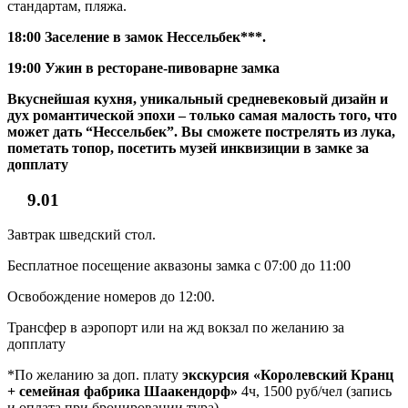
стандартам, пляжа.
18:00 Заселение в замок Нессельбек***.
19:00 Ужин в ресторане-пивоварне замка
Вкуснейшая кухня, уникальный средневековый дизайн и
дух романтической эпохи – только самая малость того, что
может дать “Нессельбек”. Вы сможете пострелять из лука,
пометать топор, посетить музей инквизиции в замке за
допплату
9.01
Завтрак шведский стол.
Бесплатное посещение аквазоны замка с 07:00 до 11:00
Освобождение номеров до 12:00.
Трансфер в аэропорт или на жд вокзал по желанию за
допплату
*По желанию за доп. плату
экскурсия «Королевский Кранц
+ семейная фабрика Шаакендорф»
4ч, 1500 руб/чел (запись
и оплата при бронировании тура)