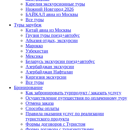
Карелия экскурсионные туры
Нижний Новгород 2026
БАЙКАЛ авиа из Москвы
Все туры
Туры зарубеж
Китай авиа из Москвы
Грузия туры поезд+автобус
Абхазия отдых, экскурсии
Марокко
Узбекистан
Мексика
Беларусь экскурсии поезд+автобус
Азербайджан экскурсии
Азербайджан Нафталан
Киргизия экскурсии
Все туры
Бронирование
Как забронировать турпродукт / заказать услугу
Осуществление путешествия по оплаченному туру
Отмена заказа
Способы оплаты
Правила оказания услуг по реализации
туристского продукта
Формы договоров с Туристом
Форма договора с турагентствами