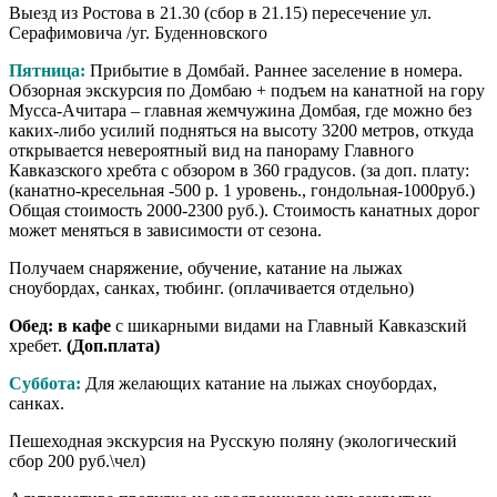
Выезд из Ростова в 21.30 (сбор в 21.15) пересечение ул.
Серафимовича /уг. Буденновского
Пятница:
Прибытие в Домбай. Раннее заселение в номера.
Обзорная экскурсия по Домбаю + подъем на канатной на гору
Мусса-Ачитара – главная жемчужина Домбая, где можно без
каких-либо усилий подняться на высоту 3200 метров, откуда
открывается невероятный вид на панораму Главного
Кавказского хребта с обзором в 360 градусов. (за доп. плату:
(канатно-кресельная -500 р. 1 уровень., гондольная-1000руб.)
Общая стоимость 2000-2300 руб.). Стоимость канатных дорог
может меняться в зависимости от сезона.
Получаем снаряжение, обучение, катание на лыжах
сноубордах, санках, тюбинг. (оплачивается отдельно)
Обед: в кафе
с шикарными видами на Главный Кавказский
хребет.
(Доп.плата)
Суббота:
Для желающих катание на лыжах сноубордах,
санках.
Пешеходная экскурсия на Русскую поляну (экологический
сбор 200 руб.\чел)