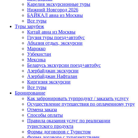
Карелия экскурсионные туры
Нижний Новгород 2026
БАЙКАЛ авиа из Москвы
Все туры
Туры зарубеж
Китай авиа из Москвы
Грузия туры поезд+автобус
Абхазия отдых, экскурсии
Марокко
Узбекистан
Мексика
Беларусь экскурсии поезд+автобус
Азербайджан экскурсии
Азербайджан Нафталан
Киргизия экскурсии
Все туры
Бронирование
Как забронировать турпродукт / заказать услугу
Осуществление путешествия по оплаченному туру
Отмена заказа
Способы оплаты
Правила оказания услуг по реализации
туристского продукта
Формы договоров с Туристом
Форма договора с турагентствами