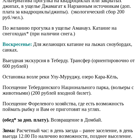
Альтернатива прогулка на квадроциклах или закрытых
джипах, в ущелье Джамагат к Нарзанным источникам (доп.
плата за квадроциклы\джипы). (экологический сбор 200
руб.\чел.).
По желанию прогулка в ущелье Аманауз. Катание на
снегоходах* (при наличии снега.)
Воскресенье:
Для желающих катание на лыжах сноубордах,
санках.
Выездная экскурсия в Теберду. Трансфер (ориентировочно от
600 рублей)
Остановка возле реки Улу-Муруджу, озеро Кара-Кёль,
Посещение Тебердинского Национального парка, (вольеры с
животными) (200 рублей входной билет).
Посещение Форелевого хозяйства, где есть возможность
поймать рыбку и Вам ее приготовят на углях.
(обед* за доп. плату).
Возвращение в Домбай.
Зима:
Расчетный час: в день заезда – ранее заселение, в день
выезда 12.00
По наличию возможности, позднее выселение.