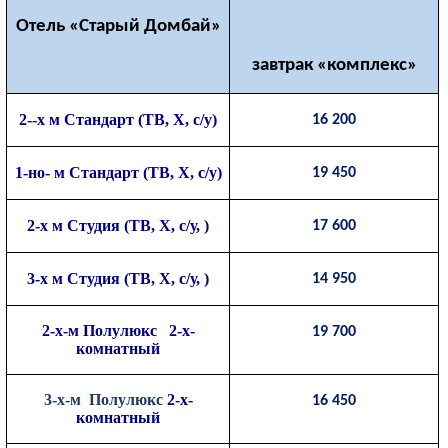
Отель «Старый Домбай»
завтрак «комплекс»
2--х м Стандарт (ТВ, Х, с/у)
16 200
1-но- м Стандарт (ТВ, Х, с/у)
19 450
2-х м Студия (ТВ, Х, с/у, )
17 600
3-х м Студия (ТВ, Х, с/у, )
14 950
2-х-м Полулюкс 2-х-
19 700
комнатный
3-х-м Полулюкс
2-х-
16 450
комнатный