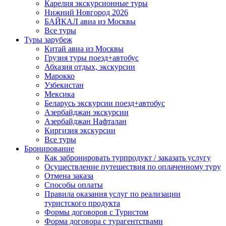
Карелия экскурсионные туры
Нижний Новгород 2026
БАЙКАЛ авиа из Москвы
Все туры
Туры зарубеж
Китай авиа из Москвы
Грузия туры поезд+автобус
Абхазия отдых, экскурсии
Марокко
Узбекистан
Мексика
Беларусь экскурсии поезд+автобус
Азербайджан экскурсии
Азербайджан Нафталан
Киргизия экскурсии
Все туры
Бронирование
Как забронировать турпродукт / заказать услугу
Осуществление путешествия по оплаченному туру
Отмена заказа
Способы оплаты
Правила оказания услуг по реализации
туристского продукта
Формы договоров с Туристом
Форма договора с турагентствами