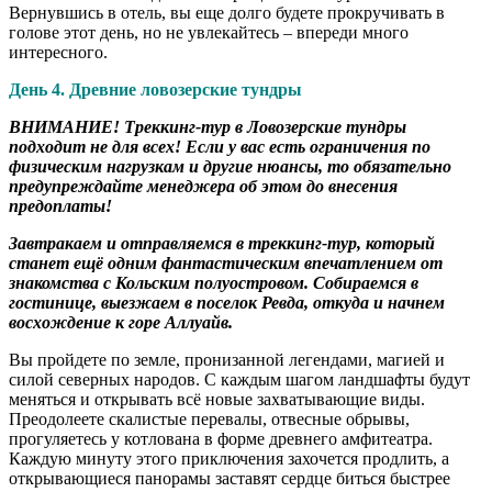
Вернувшись в отель, вы еще долго будете прокручивать в
голове этот день, но не увлекайтесь – впереди много
интересного.
День 4. Древние ловозерские тундры
ВНИМАНИЕ! Треккинг-тур в Ловозерские тундры
подходит не для всех! Если у вас есть ограничения по
физическим нагрузкам и другие нюансы, то обязательно
предупреждайте менеджера об этом до внесения
предоплаты!
Завтракаем и отправляемся в треккинг-тур, который
станет ещё одним фантастическим впечатлением от
знакомства с Кольским полуостровом. Собираемся в
гостинице, выезжаем в поселок Ревда, откуда и начнем
восхождение к горе Аллуайв.
Вы пройдете по земле, пронизанной легендами, магией и
силой северных народов. С каждым шагом ландшафты будут
меняться и открывать всё новые захватывающие виды.
Преодолеете скалистые перевалы, отвесные обрывы,
прогуляетесь у котлована в форме древнего амфитеатра.
Каждую минуту этого приключения захочется продлить, а
открывающиеся панорамы заставят сердце биться быстрее