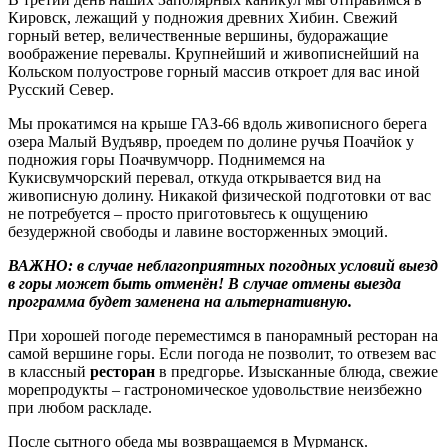
Кировск, лежащий у подножия древних Хибин. Свежий
горный ветер, величественные вершины, будоражащие
воображение перевалы. Крупнейший и живописнейший на
Кольском полуострове горный массив откроет для вас иной
Русский Север.
Мы прокатимся на крыше ГАЗ-66 вдоль живописного берега
озера Малый Вудъявр, проедем по долине ручья Поачйок у
подножия горы Поачвумчорр. Поднимемся на
Кукисвумчорский перевал, откуда открывается вид на
живописную долину. Никакой физической подготовки от вас
не потребуется – просто приготовьтесь к ощущению
безудержной свободы и лавине восторженных эмоций.
ВАЖНО: в случае неблагоприятных погодных условий выезд
в горы может быть отменён! В случае отмены выезда
программа будет заменена на альтернативную.
При хорошей погоде переместимся в панорамный ресторан на
самой вершине горы. Если погода не позволит, то отвезем вас
в классный
ресторан
в предгорье. Изысканные блюда, свежие
морепродукты – гастрономическое удовольствие неизбежно
при любом раскладе.
После сытного обеда мы возвращаемся в Мурманск.