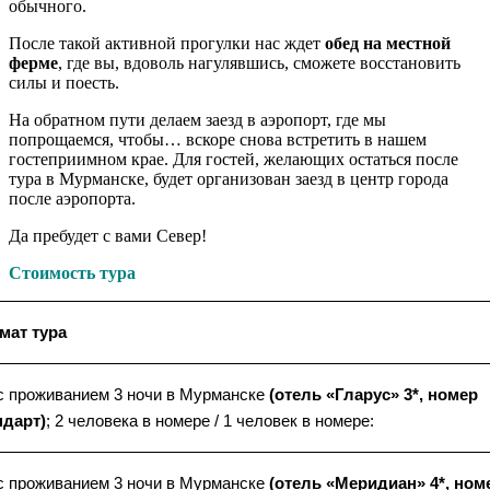
обычного.
После такой активной прогулки нас ждет
обед на местной
ферме
, где вы, вдоволь нагулявшись, сможете восстановить
силы и поесть.
На обратном пути делаем заезд в аэропорт, где мы
попрощаемся, чтобы… вскоре снова встретить в нашем
гостеприимном крае. Для гостей, желающих остаться после
тура в Мурманске, будет организован заезд в центр города
после аэропорта.
Да пребудет с вами Север!
Стоимость тура
мат тура
с проживанием 3 ночи в Мурманске
(отель «Гларус» 3*, номер
ндарт)
; 2 человека в номере / 1 человек в номере:
с проживанием 3 ночи в Мурманске
(отель «Меридиан» 4*, ном