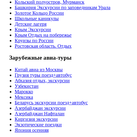
Кольский полуостров, Мурманск
Башкирия Экскурсии по заповедникам Урала
Золотое Кольцо России
Школьные каникулы
Детские лагеря
Крым Экскурсии
Крым Отдых на побережье
Круизы по России
Ростовская область. Отдых
Зарубежные авиа-туры
Китай авиа из Москвы
Грузия туры поезд+автобус
Абхазия отдых, экскурсии
Узбекистан
Марокко
Мексика
Беларусь экскурсии поезд+автобус
Азербайджан экскурсии
Азербайджан Нафталан
Киргизия экскурсии
Экзотические поездки
Япония осенняя