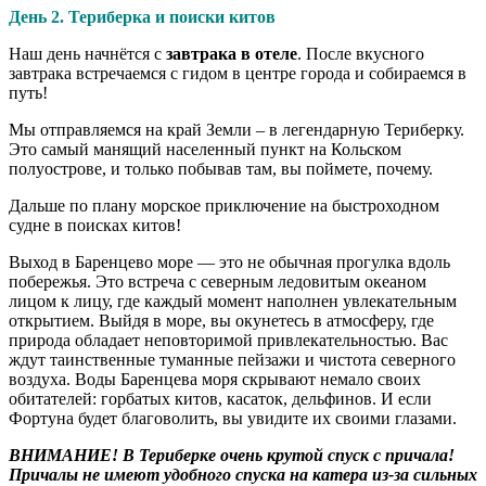
День 2. Териберка и поиски китов
Наш день начнётся с
завтрака в отеле
. После вкусного
завтрака встречаемся с гидом в центре города и собираемся в
путь!
Мы отправляемся на край Земли – в легендарную Териберку.
Это самый манящий населенный пункт на Кольском
полуострове, и только побывав там, вы поймете, почему.
Дальше по плану морское приключение на быстроходном
судне в поисках китов!
Выход в Баренцево море — это не обычная прогулка вдоль
побережья. Это встреча с северным ледовитым океаном
лицом к лицу, где каждый момент наполнен увлекательным
открытием. Выйдя в море, вы окунетесь в атмосферу, где
природа обладает неповторимой привлекательностью. Вас
ждут таинственные туманные пейзажи и чистота северного
воздуха. Воды Баренцева моря скрывают немало своих
обитателей: горбатых китов, касаток, дельфинов. И если
Фортуна будет благоволить, вы увидите их своими глазами.
ВНИМАНИЕ! В Териберке очень крутой спуск с причала!
Причалы не имеют удобного спуска на катера из-за сильных