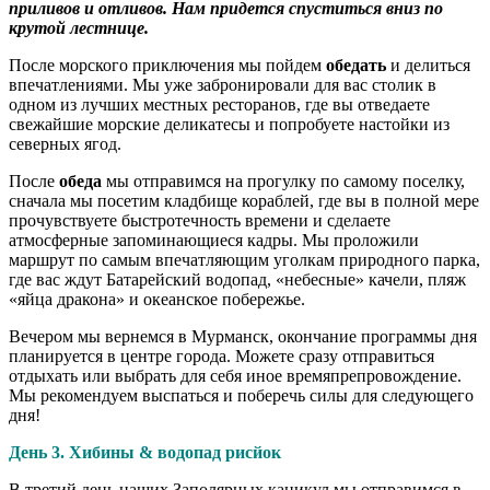
приливов и отливов. Нам придется спуститься вниз по
крутой лестнице.
После морского приключения мы пойдем
обедать
и делиться
впечатлениями. Мы уже забронировали для вас столик в
одном из лучших местных ресторанов, где вы отведаете
свежайшие морские деликатесы и попробуете настойки из
северных ягод.
После
обеда
мы отправимся на прогулку по самому поселку,
сначала мы посетим кладбище кораблей, где вы в полной мере
прочувствуете быстротечность времени и сделаете
атмосферные запоминающиеся кадры. Мы проложили
маршрут по самым впечатляющим уголкам природного парка,
где вас ждут Батарейский водопад, «небесные» качели, пляж
«яйца дракона» и океанское побережье.
Вечером мы вернемся в Мурманск, окончание программы дня
планируется в центре города. Можете сразу отправиться
отдыхать или выбрать для себя иное времяпрепровождение.
Мы рекомендуем выспаться и поберечь силы для следующего
дня!
День 3. Хибины & водопад рисйок
В третий день наших Заполярных каникул мы отправимся в