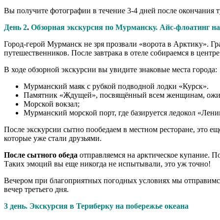
Вы получите фотографии в течение 3-4 дней после окончания 
День 2
.
Обзорная экскурсия по Мурманску. Айс-флоатинг на
Город-герой Мурманск не зря прозвали «ворота в Арктику». Г
путешественников. После завтрака в отеле собираемся в центр
В ходе обзорной экскурсии вы увидите знаковые места города:
Мурманский маяк с рубкой подводной лодки «Курск».
Памятник «Ждущей», посвящённый всем женщинам, ожи
Морской вокзал;
Мурманский морской порт, где базируется ледокол «Лени
После экскурсии сытно пообедаем в местном ресторане, это е
которые уже стали друзьями.
После сытного обеда
отправляемся на арктическое купание. По
Таких эмоций вы еще никогда не испытывали, это уж точно!
Вечером при благоприятных погодных условиях мы отправимся 
вечер третьего дня.
3 день.
Экскурсия в Териберку на побережье океана