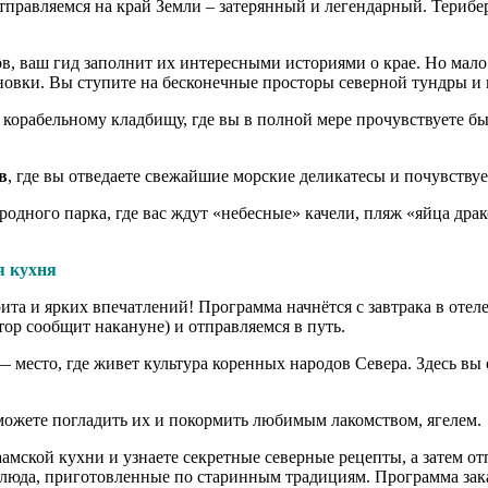
правляемся на край Земли – затерянный и легендарный. Териб
сов, ваш гид заполнит их интересными историями о крае. Но ма
овки. Вы ступите на бесконечные просторы северной тундры и н
 корабельному кладбищу, где вы в полной мере прочувствуете б
в
, где вы отведаете свежайшие морские деликатесы и почувствуе
ого парка, где вас ждут «небесные» качели, пляж «яйца драко
я кухня
та и ярких впечатлений! Программа начнётся с завтрака в отеле
тор сообщит накануне) и отправляемся в путь.
место, где живет культура коренных народов Севера. Здесь вы 
можете погладить их и покормить любимым лакомством, ягелем.
мской кухни и узнаете секретные северные рецепты, а затем отпр
 блюда, приготовленные по старинным традициям. Программа зак