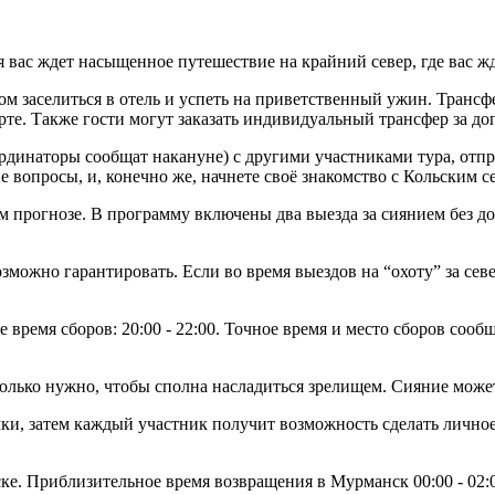
 вас ждет насыщенное путешествие на крайний север, где вас ж
м заселиться в отель и успеть на приветственный ужин. Трансфе
те. Также гости могут заказать индивидуальный трансфер за до
координаторы сообщат накануне) с другими участниками тура, о
 вопросы, и, конечно же, начнете своё знакомство с Кольским с
 прогнозе. В программу включены два выезда за сиянием без до
зможно гарантировать. Если во время выездов на “охоту” за сев
время сборов: 20:00 - 22:00. Точное время и место сборов сооб
сколько нужно, чтобы сполна насладиться зрелищем. Сияние може
ки, затем каждый участник получит возможность сделать личное
ке. Приблизительное время возвращения в Мурманск 00:00 - 02: