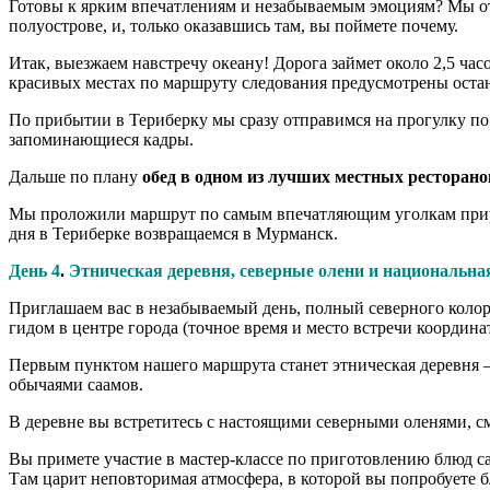
Готовы к ярким впечатлениям и незабываемым эмоциям? Мы от
полуострове, и, только оказавшись там, вы поймете почему.
Итак, выезжаем навстречу океану! Дорога займет около 2,5 ча
красивых местах по маршруту следования предусмотрены остан
По прибытии в Териберку мы сразу отправимся на прогулку по
запоминающиеся кадры.
Дальше по плану
обед в одном из лучших местных ресторано
Мы проложили маршрут по самым впечатляющим уголкам природн
дня в Териберке возвращаемся в Мурманск.
День 4
.
Этническая деревня, северные олени и национальна
Приглашаем вас в незабываемый день, полный северного колори
гидом в центре города (точное время и место встречи координа
Первым пунктом нашего маршрута станет этническая деревня — 
обычаями саамов.
В деревне вы встретитесь с настоящими северными оленями, с
Вы примете участие в мастер‑классе по приготовлению блюд саа
Там царит неповторимая атмосфера, в которой вы попробуете