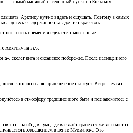
ерка — самый манящий населенный пункт на Кольском
ло слышать, Арктику нужно видеть и ощущать. Поэтому в самых
асладитесь её сдержанной загадочной красотой.
ыстротечность времени и сделаете атмосферные
те Арктику на вкус.
на», скелет кита и океанское побережье. После насыщенного
, после которого наше приключение стартует. Встречаемся с
окунётесь в атмосферу традиционного быта и познакомитесь с
авитесь на обед в чуме, где вас ждёт трапеза у живого костра.
анчивается возвращением в центр Мурманска. Это