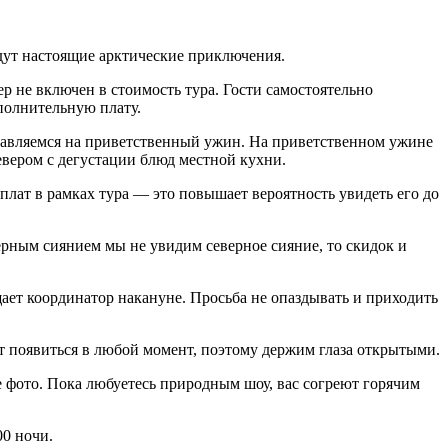
дут настоящие арктические приключения.
р не включен в стоимость тура. Гости самостоятельно
полнительную плату.
тправляемся на приветственный ужин. На приветственном ужине
евером с дегустации блюд местной кухни.
плат в рамках тура — это повышает вероятность увидеть его до
ерным сиянием мы не увидим северное сияние, то скидок и
щает координатор накануне. Просьба не опаздывать и приходить
т появиться в любой момент, поэтому держим глаза открытыми.
 фото. Пока любуетесь природным шоу, вас согреют горячим
00 ночи.