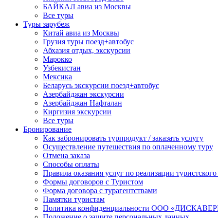
БАЙКАЛ авиа из Москвы
Все туры
Туры зарубеж
Китай авиа из Москвы
Грузия туры поезд+автобус
Абхазия отдых, экскурсии
Марокко
Узбекистан
Мексика
Беларусь экскурсии поезд+автобус
Азербайджан экскурсии
Азербайджан Нафталан
Киргизия экскурсии
Все туры
Бронирование
Как забронировать турпродукт / заказать услугу
Осуществление путешествия по оплаченному туру
Отмена заказа
Способы оплаты
Правила оказания услуг по реализации туристского
Формы договоров с Туристом
Форма договора с турагентствами
Памятки туристам
Политика конфиденциальности ООО «ДИСКА
Положение о защите персональных данных