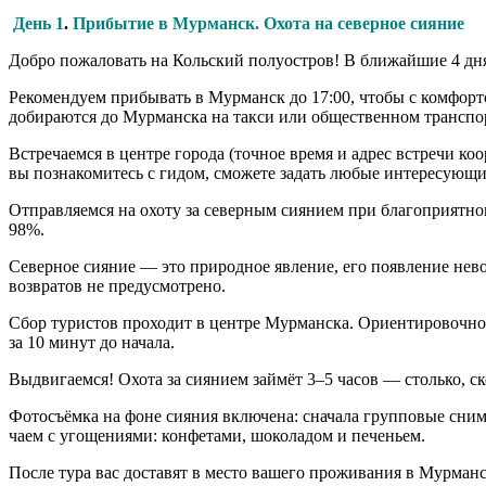
День 1
.
Прибытие в Мурманск. Охота на северное сияние
Добро пожаловать на Кольский полуостров! В ближайшие 4 дня
Рекомендуем прибывать в Мурманск до 17:00, чтобы с комфорто
добираются до Мурманска на такси или общественном транспор
Встречаемся в центре города (точное время и адрес встречи 
вы познакомитесь с гидом, сможете задать любые интересующие
Отправляемся на охоту за северным сиянием при благоприятном
98%.
Северное сияние — это природное явление, его появление нево
возвратов не предусмотрено.
Сбор туристов проходит в центре Мурманска. Ориентировочное 
за 10 минут до начала.
Выдвигаемся! Охота за сиянием займёт 3–5 часов — столько, 
Фотосъёмка на фоне сияния включена: сначала групповые сним
чаем с угощениями: конфетами, шоколадом и печеньем.
После тура вас доставят в место вашего проживания в Мурманс