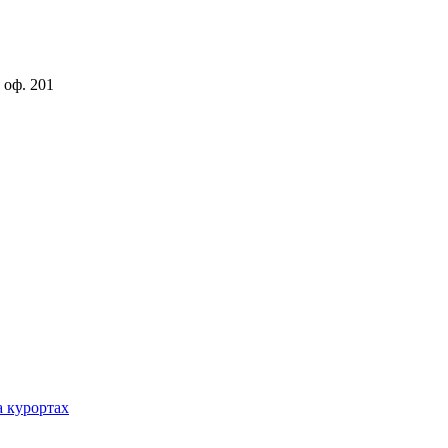
 оф. 201
а курортах