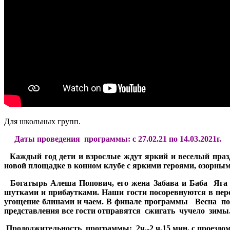
Для школьных групп.
Даты проведения программы: с 27.02.21 по 14.03.2021г.
Каждый год дети и взрослые ждут яркий и веселый пра
новой площадке в конном клубе с яркими героями, озорн
Богатырь Алеша Попович, его жена Забава и Баба Яга
шутками и прибаутками. Наши гости посоревнуются в пере
угощение блинами и чаем. В финале программы Весна поя
представления все гости отправятся сжигать чучело зимы
Продолжительность программы: 2ч.-2 ч.15 мин, с проездом