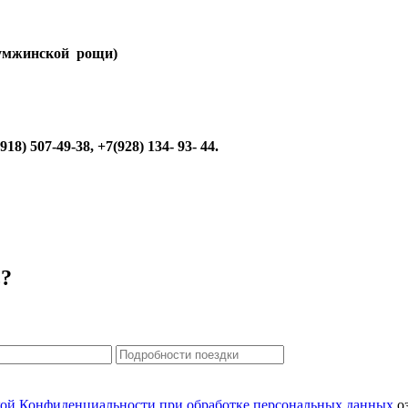
Кумжинской рощи)
8) 507-49-38, +7(928) 134- 93- 44.
ь?
ой Конфиденциальности при обработке персональных данных
оз