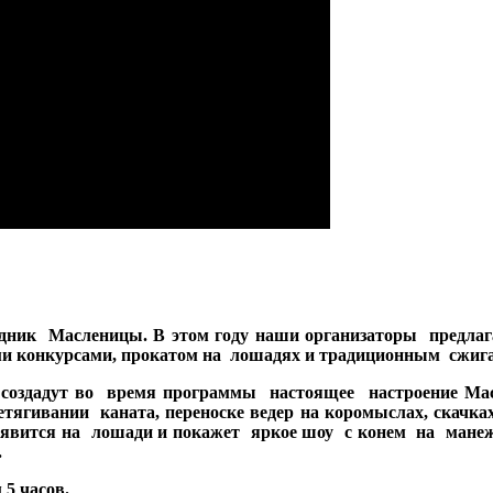
здник Масленицы. В этом году наши организаторы предлаг
ыми конкурсами, прокатом на лошадях и традиционным сжиг
 создадут во время программы настоящее настроение Мас
тягивании каната, переноске ведер на коромыслах, скачка
вится на лошади и покажет яркое шоу с конем на манеже, 
.
 5 часов.