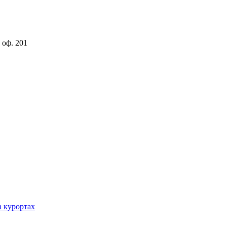
 оф. 201
а курортах