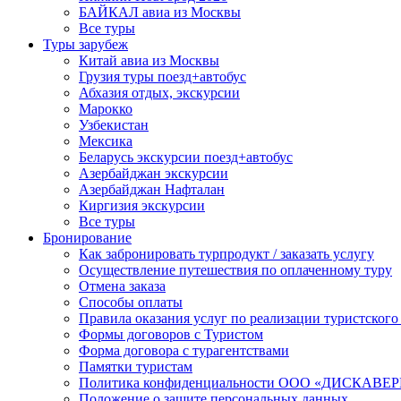
БАЙКАЛ авиа из Москвы
Все туры
Туры зарубеж
Китай авиа из Москвы
Грузия туры поезд+автобус
Абхазия отдых, экскурсии
Марокко
Узбекистан
Мексика
Беларусь экскурсии поезд+автобус
Азербайджан экскурсии
Азербайджан Нафталан
Киргизия экскурсии
Все туры
Бронирование
Как забронировать турпродукт / заказать услугу
Осуществление путешествия по оплаченному туру
Отмена заказа
Способы оплаты
Правила оказания услуг по реализации туристского
Формы договоров с Туристом
Форма договора с турагентствами
Памятки туристам
Политика конфиденциальности ООО «ДИСКА
Положение о защите персональных данных