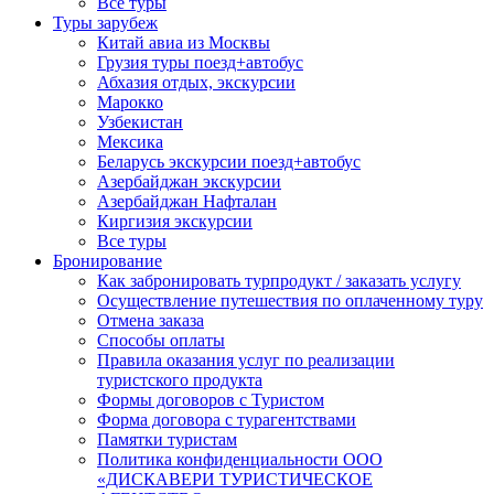
Все туры
Туры зарубеж
Китай авиа из Москвы
Грузия туры поезд+автобус
Абхазия отдых, экскурсии
Марокко
Узбекистан
Мексика
Беларусь экскурсии поезд+автобус
Азербайджан экскурсии
Азербайджан Нафталан
Киргизия экскурсии
Все туры
Бронирование
Как забронировать турпродукт / заказать услугу
Осуществление путешествия по оплаченному туру
Отмена заказа
Способы оплаты
Правила оказания услуг по реализации
туристского продукта
Формы договоров с Туристом
Форма договора с турагентствами
Памятки туристам
Политика конфиденциальности ООО
«ДИСКАВЕРИ ТУРИСТИЧЕСКОЕ