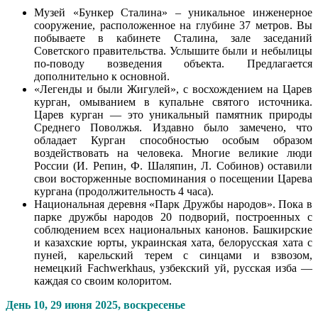
Музей «Бункер Сталина» – уникальное инженерное
сооружение, расположенное на глубине 37 метров. Вы
побываете в кабинете Сталина, зале заседаний
Советского правительства. Услышите были и небылицы
по-поводу возведения объекта. Предлагается
дополнительно к основной.
«Легенды и были Жигулей», с восхождением на Царев
курган, омыванием в купальне святого источника.
Царев курган — это уникальный памятник природы
Среднего Поволжья. Издавно было замечено, что
обладает Курган способностью особым образом
воздействовать на человека. Многие великие люди
России (И. Репин, Ф. Шаляпин, Л. Собинов) оставили
свои восторженные воспоминания о посещении Царева
кургана (продолжительность 4 часа).
Национальная деревня «Парк Дружбы народов». Пока в
парке дружбы народов 20 подворий, построенных с
соблюдением всех национальных канонов. Башкирские
и казахские юрты, украинская хата, белорусская хата с
пуней, карельский терем с синцами и взвозом,
немецкий Fachwerkhaus, узбекский уй, русская изба —
каждая со своим колоритом.
День 10,
29 июня 2025, воскресенье