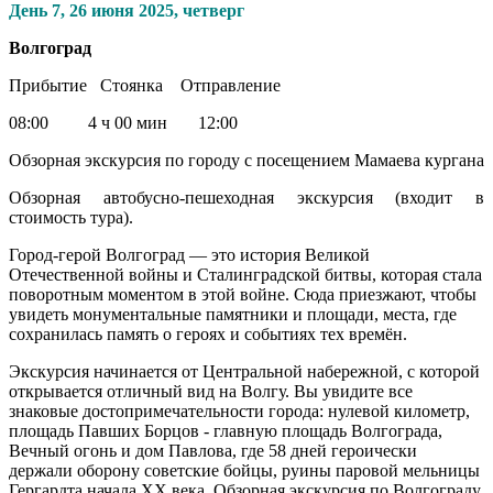
День 7,
26 июня 2025, четверг
Волгоград
Прибытие Стоянка Отправление
08:00 4 ч 00 мин 12:00
Обзорная экскурсия по городу с посещением Мамаева кургана
Обзорная автобусно-пешеходная экскурсия (входит в
стоимость тура).
Город-герой Волгоград — это история Великой
Отечественной войны и Сталинградской битвы, которая стала
поворотным моментом в этой войне. Сюда приезжают, чтобы
увидеть монументальные памятники и площади, места, где
сохранилась память о героях и событиях тех времён.
Экскурсия начинается от Центральной набережной, с которой
открывается отличный вид на Волгу. Вы увидите все
знаковые достопримечательности города: нулевой километр,
площадь Павших Борцов - главную площадь Волгограда,
Вечный огонь и дом Павлова, где 58 дней героически
держали оборону советские бойцы, руины паровой мельницы
Гергардта начала XX века. Обзорная экскурсия по Волгограду