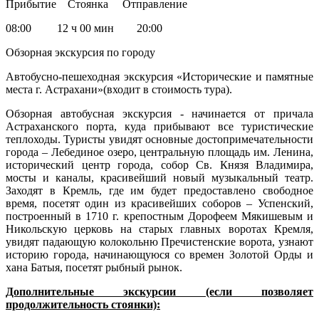
Прибытие Стоянка Отправление
08:00 12 ч 00 мин 20:00
Обзорная экскурсия по городу
Автобусно-пешеходная экскурсия «Исторические и памятные
места г. Астрахани»(входит в стоимость тура).
Обзорная автобусная экскурсия - начинается от причала
Астраханского порта, куда прибывают все туристические
теплоходы. Туристы увидят основные достопримечательности
города – Лебединое озеро, центральную площадь им. Ленина,
исторический центр города, собор Св. Князя Владимира,
мосты и каналы, красивейший новый музыкальный театр.
Заходят в Кремль, где им будет предоставлено свободное
время, посетят один из красивейших соборов – Успенский,
построенный в 1710 г. крепостным Дорофеем Мякишевым и
Никольскую церковь на старых главных воротах Кремля,
увидят падающую колокольню Пречистенские ворота, узнают
историю города, начинающуюся со времен Золотой Орды и
хана Батыя, посетят рыбный рынок.
Дополнительные экскурсии (если позволяет
продолжительность стоянки):