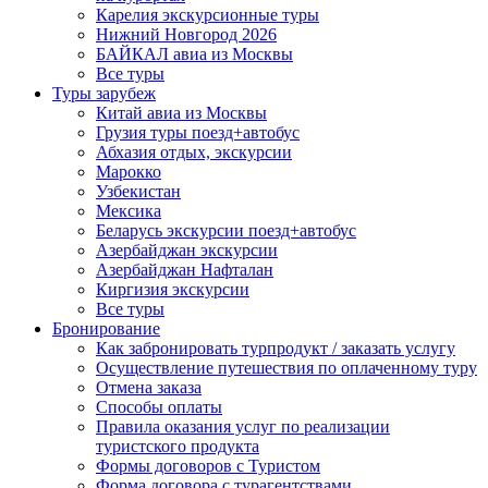
Карелия экскурсионные туры
Нижний Новгород 2026
БАЙКАЛ авиа из Москвы
Все туры
Туры зарубеж
Китай авиа из Москвы
Грузия туры поезд+автобус
Абхазия отдых, экскурсии
Марокко
Узбекистан
Мексика
Беларусь экскурсии поезд+автобус
Азербайджан экскурсии
Азербайджан Нафталан
Киргизия экскурсии
Все туры
Бронирование
Как забронировать турпродукт / заказать услугу
Осуществление путешествия по оплаченному туру
Отмена заказа
Способы оплаты
Правила оказания услуг по реализации
туристского продукта
Формы договоров с Туристом
Форма договора с турагентствами