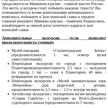
продолжится на Мамаевом кургане – главной высоте России.
Это место, в котором стоит побывать каждому туристу! Вы
познакомитесь со всеми композициями мемориального
комплекса, побываете в Зале воинской славы и увидите
главный монумент Мамаева кургана – памятник Родина-мать,
понаблюдаете за сменой роты почетного караула в зале
воинской славы.
Дополнительные экскурсии (если позволяет
продолжительность стоянки):
Музей-панорама «Сталинградская Битва»
(продолжительность 1 час, осмотр музея
самостоятельный).
Пешеходная экскурсия по городу с посещением
Планетария(продолжительность 2,5 часа — экскурсия
по городу, 1 час — сеанс в Планетарии, 40 мин. -
возвращение на причал).
Пешеходная экскурсия в «Музей занимательных наук
Эйнштейна» (для родителей с детьми,
продолжительность 2,5 часа — 1,5 ч. внутри музея).
Автобусная экскурсия с посещением музея-заповедника
«Старая Сарепта», с проездом до Волго-Донского
судоходного канала (продолжительность 5 часов).