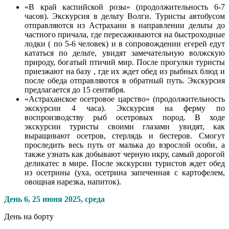
«В край каспийской розы» (продолжительность 6-7
часов). Экскурсия в дельту Волги. Туристы автобусом
отправляются из Астрахани в направлении дельты до
частного причала, где пересаживаются на быстроходные
лодки ( по 5-6 человек) и в сопровождении егерей едут
кататься по дельте, увидят замечательную волжскую
природу, богатый птичий мир. После прогулки туристы
приезжают на базу , где их ждет обед из рыбных блюд и
после обеда отправляются в обратный путь. Экскурсия
предлагается до 15 сентября.
«Астраханское осетровое царство» (продолжительность
экскурсии 4 часа). Экскурсия на ферму по
воспроизводству рыб осетровых пород. В ходе
экскурсии туристы своими глазами увидят, как
выращивают осетров, стерлядь и бестеров. Смогут
проследить весь путь от малька до взрослой особи, а
также узнать как добывают черную икру, самый дорогой
деликатес в мире. После экскурсии туристов ждет обед
из осетрины (уха, осетрина запеченная с картофелем,
овощная нарезка, напиток).
День 6,
25 июня 2025, среда
День на борту