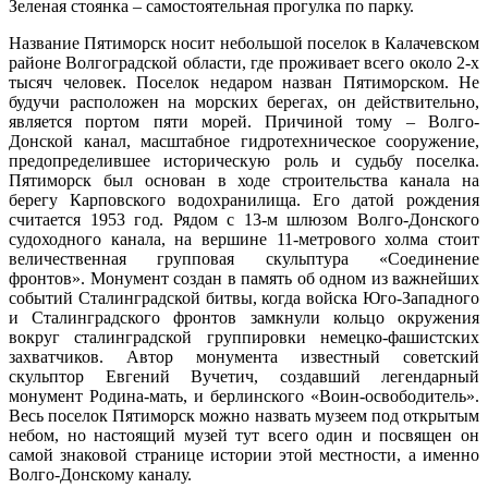
Зеленая стоянка – самостоятельная прогулка по парку.
Название Пятиморск носит небольшой поселок в Калачевском
районе Волгоградской области, где проживает всего около 2-х
тысяч человек. Поселок недаром назван Пятиморском. Не
будучи расположен на морских берегах, он действительно,
является портом пяти морей. Причиной тому – Волго-
Донской канал, масштабное гидротехническое сооружение,
предопределившее историческую роль и судьбу поселка.
Пятиморск был основан в ходе строительства канала на
берегу Карповского водохранилища. Его датой рождения
считается 1953 год. Рядом с 13-м шлюзом Волго-Донского
судоходного канала, на вершине 11-метрового холма стоит
величественная групповая скульптура «Соединение
фронтов». Монумент создан в память об одном из важнейших
событий Сталинградской битвы, когда войска Юго-Западного
и Сталинградского фронтов замкнули кольцо окружения
вокруг сталинградской группировки немецко-фашистских
захватчиков. Автор монумента известный советский
скульптор Евгений Вучетич, создавший легендарный
монумент Родина-мать, и берлинского «Воин-освободитель».
Весь поселок Пятиморск можно назвать музеем под открытым
небом, но настоящий музей тут всего один и посвящен он
самой знаковой странице истории этой местности, а именно
Волго-Донскому каналу.