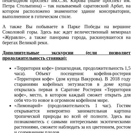
пешеходном проспект им.С.М. Кирова (ныне проспект им.
Петра Столыпина) – так называемый саратовский Арбат, на
котором расположено знаменитое здание консерватории,
выполненное в готическом стиле.
А также Вы побываете в Парке Победы на вершине
Соколовой горы. Здесь вас ждет величественный мемориал
«Журавли», а также панорама города, раскинувшегося на
берегах Великой реки.
Дополнительные экскурсии (если позволяет
продолжительность стоянки):
«Территория кофе» (пешеходная, продолжительность 1,5
часа). Объект посещения: кофейня-ростерия
«Территория кофе» (дом купца Вакурова). В 2018 году
стараниями кофейных энтузиастов в доме купца
открылась первая в Саратове Ростерия «Территория
кофе», место, в котором каждый сможет открыть для
себя что-то новое в огромном кофейном мире.
«Лимонарий» (продолжительность 1 час). Гостям
открывается невероятно занимательная картина
тропической природы во всей её полноте. Здесь вы
познакомитесь с самыми интересными экзотическими
растениями, сможете наблюдать за их цветением, ростом
и созреванием плодов.