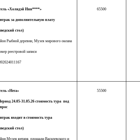
тель «Холидэй Инн****»
65500
автрак за дополнительную плату
ведский стол)
йон Рыбной деревни, Музея мирового океана
мер реестровой записи
392024011167
тель «Нега»
55500
ериод 24.05-31.05.26 стоимость тура под
прос
втрак входит в стоимость тура
ведский стол)
йон Музея янтаря, площади Василевского и