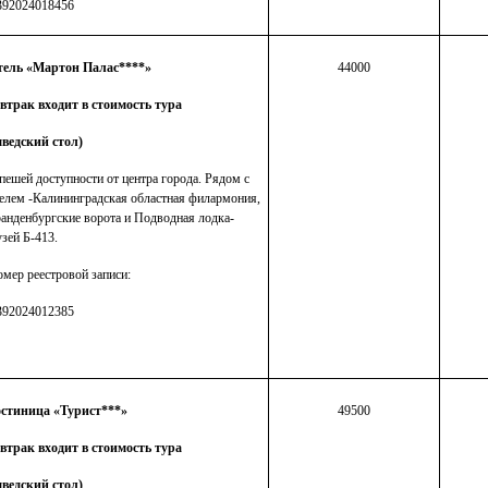
392024018456
тель «Мартон Палас****»
44000
втрак входит в стоимость тура
ведский стол)
пешей доступности от центра города. Рядом с
елем -Калининградская областная филармония,
анденбургские ворота и Подводная лодка-
зей Б-413.
мер реестровой записи:
392024012385
остиница «Турист***»
49500
втрак входит в стоимость тура
ведский стол)