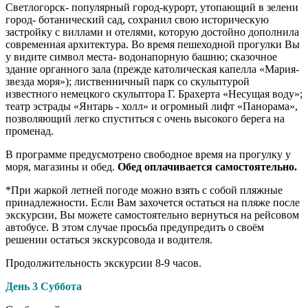
Светлогорск- популярный город-курорт, утопающий в зелени
город- ботанический сад, сохранил свою историческую
застройку с виллами и отелями, которую достойно дополнила
современная архитектура. Во время пешеходной прогулки Вы
у видите символ места- водонапорную башню; сказочное
здание органного зала (прежде католическая капелла «Мария-
звезда моря»); лиственничный парк со скульптурой
известного немецкого скульптора Г. Брахерта «Несущая воду»;
театр эстрады «Янтарь - холл» и огромный лифт «Панорама»,
позволяющий легко спуститься с очень высокого берега на
променад.
В программе предусмотрено свободное время на прогулку у
моря, магазины и обед.
Обед оплачивается самостоятельно.
*При жаркой летней погоде можно взять с собой пляжные
принадлежности. Если Вам захочется остаться на пляже после
экскурсии, Вы можете самостоятельно вернуться на рейсовом
автобусе. В этом случае просьба предупредить о своём
решении остаться экскурсовода и водителя.
Продолжительность экскурсии 8-9 часов.
День 3 Суббота