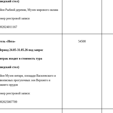
ведский стол)
йон Рыбной деревни, Музея мирового океана
мер реестровой записи
392024011167
тель «Нега»
54500
ериод 24.05-31.05.26 под запрос
втрак входит в стоимость тура
ведский стол)
йон Музея янтаря, площади Василевского и
вописных прогулочных зон Верхнего и
жнего прудов
мер реестровой записи:
392025007709