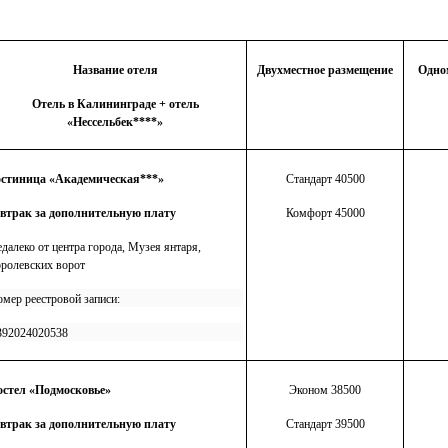
Название отеля
Двухместное размещение
Одно
Отель в Калининграде +
отель
«Нессельбек****»
остиница «Академическая***»
Стандарт 40500
автрак за дополнительную плату
Комфорт 45000
далеко от центра города,
Музея янтаря,
ролевских ворот
мер реестровой записи:
392024020538
остел «Подмосковье»
Эконом 38500
автрак за дополнительную плату
Стандарт 39500