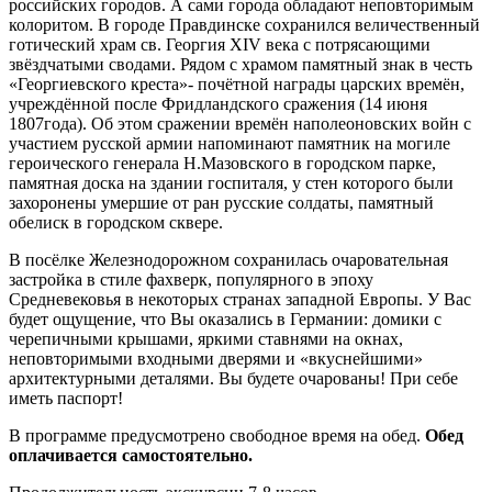
российских городов. А сами города обладают неповторимым
колоритом. В городе Правдинске сохранился величественный
готический храм св. Георгия XIV века с потрясающими
звёздчатыми сводами. Рядом с храмом памятный знак в честь
«Георгиевского креста»- почётной награды царских времён,
учреждённой после Фридландского сражения (14 июня
1807года). Об этом сражении времён наполеоновских войн с
участием русской армии напоминают памятник на могиле
героического генерала Н.Мазовского в городском парке,
памятная доска на здании госпиталя, у стен которого были
захоронены умершие от ран русские солдаты, памятный
обелиск в городском сквере.
В посёлке Железнодорожном сохранилась очаровательная
застройка в стиле фахверк, популярного в эпоху
Средневековья в некоторых странах западной Европы. У Вас
будет ощущение, что Вы оказались в Германии: домики с
черепичными крышами, яркими ставнями на окнах,
неповторимыми входными дверями и «вкуснейшими»
архитектурными деталями. Вы будете очарованы! При себе
иметь паспорт!
В программе предусмотрено свободное время на обед.
Обед
оплачивается самостоятельно.