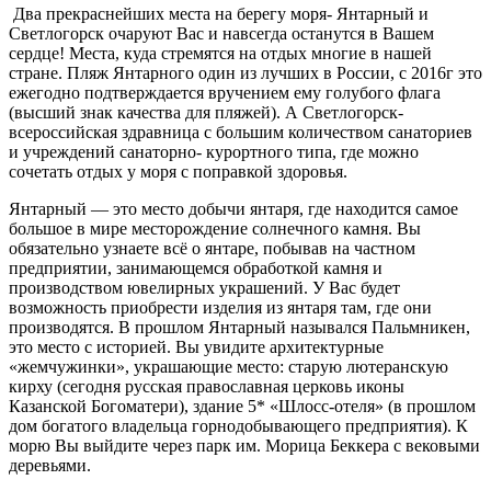
Два прекраснейших места на берегу моря- Янтарный и
Светлогорск очаруют Вас и навсегда останутся в Вашем
сердце! Места, куда стремятся на отдых многие в нашей
стране. Пляж Янтарного один из лучших в России, с 2016г это
ежегодно подтверждается вручением ему голубого флага
(высший знак качества для пляжей). А Светлогорск-
всероссийская здравница с большим количеством санаториев
и учреждений санаторно- курортного типа, где можно
сочетать отдых у моря с поправкой здоровья.
Янтарный — это место добычи янтаря, где находится самое
большое в мире месторождение солнечного камня. Вы
обязательно узнаете всё о янтаре, побывав на частном
предприятии, занимающемся обработкой камня и
производством ювелирных украшений. У Вас будет
возможность приобрести изделия из янтаря там, где они
производятся. В прошлом Янтарный назывался Пальмникен,
это место с историей. Вы увидите архитектурные
«жемчужинки», украшающие место: старую лютеранскую
кирху (сегодня русская православная церковь иконы
Казанской Богоматери), здание 5* «Шлосс-отеля» (в прошлом
дом богатого владельца горнодобывающего предприятия). К
морю Вы выйдите через парк им. Морица Беккера с вековыми
деревьями.