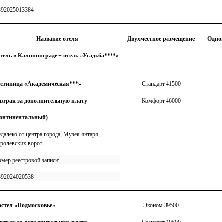
392025013384
Название отеля
Двухместное размещение
Одно
тель в Калининграде +
отель «Усадьба****»
остиница «Академическая***»
Стандарт 41500
автрак за дополнительную плату
Комфорт 46000
континентальный)
далеко от центра города,
Музея янтаря,
ролевских ворот
мер реестровой записи:
392024020538
остел «Подмосковье»
Эконом 39500