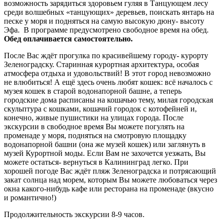
возможность зарядиться здоровьем гуляя в Танцующем лесу
среди волшебных «танцующих» деревьев, поискать янтарь на
песке у моря и подняться на самую высокую дюну- высоту
Эфа. В программе предусмотрено свободное время на обед.
Обед оплачивается самостоятельно.
После Вас ждёт прогулка по красивейшему городу- курорту
Зеленоградску. Старинная курортная архитектура, особая
атмосфера отдыха и удовольствий! В этот город невозможно
не влюбиться! А ещё здесь очень любят кошек: всё началось с
музея кошек в старой водонапорной башне, а теперь
городские дома расписаны на кошачью тему, милая городская
скульптура с кошками, кошачий городок с котофейней и,
конечно, живые пушистики на улицах города. После
экскурсии в свободное время Вы можете погулять на
променаде у моря, подняться на смотровую площадку
водонапорной башни (она же музей кошек) или заглянуть в
музей Курортной моды. Если Вам не захочется уезжать, Вы
можете остаться- вернуться в Калининград легко. При
хорошей погоде Вас ждёт пляж Зеленоградска и потрясающий
закат солнца над морем, которым Вы можете любоваться через
окна какого-нибудь кафе или ресторана на променаде (вкусно
и романтично!)
Продолжительность экскурсии 8-9 часов.