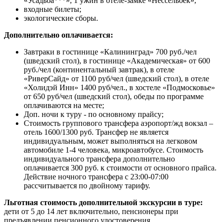
«Усадьба***», 1 ужин в отеле-замке «Нессельбек»,
входные билеты;
экологические сборы.
Дополнительно оплачивается:
Завтраки в гостинице «Калининград» 700 руб./чел
(шведский стол), в гостинице «Академическая» от 600
руб./чел (континентальный завтрак), в отеле
«РиверСайд» от 1100 руб/чел (шведский стол), в отеле
«Холидэй Инн» 1400 руб/чел., в хостеле «Подмосковье»
от 650 руб/чел (шведский стол), обеды по программе
оплачиваются на месте;
Доп. ночи к туру - по основному прайсу;
Стоимость группового трансфера аэропорт/жд вокзал –
отель 1600/1300 руб. Трансфер не является
индивидуальным, может выполняться на легковом
автомобиле 1-4 человека, микроавтобусе. Стоимость
индивидуального трансфера дополнительно
оплачивается 300 руб. к стоимости от основного прайса.
Действие ночного трансфера с 23:00-07:00
рассчитывается по двойному тарифу.
Льготная стоимость дополнительной экскурсии в туре:
дети от 5 до 14 лет включительно, пенсионеры при
предъявлении пенсионного удостоверения.