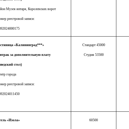
йон Музея янтаря, Королевских ворот
мер реестровой записи:
392024000175
остиница «Калининград***»
Стандарт 45000
автрак за дополнительную плату
Студия 53500
ведский стол)
нтр города
мер реестровой записи:
392024011450
тель «Изола»
60500