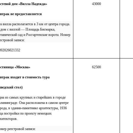
остевой дом «Вилла Надежда»
43000
втрак не предоставляется
а
вилла
располагается в 3 км от центра города.
дом с
виллой
— Площадь Бисмарка,
танический сад и Росгартенские ворота.
Номер
естровой записи:
392026021332
остиница «Москва»
62500
втрак входит в стоимость тура
ведский стол)
на из самых крупных и старейших в городе
лининграде. Она расположена в самом центре
рода, в здании-памятнике архитектуры, 1936
да постройки по проекту немецких
хитекторов.
мер реестровой записи: