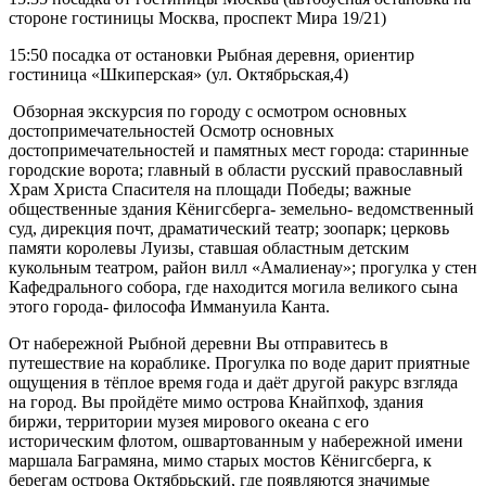
стороне гостиницы Москва, проспект Мира 19/21)
15:50 посадка от остановки Рыбная деревня, ориентир
гостиница «Шкиперская» (ул. Октябрьская,4)
Обзорная экскурсия по городу с осмотром основных
достопримечательностей Осмотр основных
достопримечательностей и памятных мест города: старинные
городские ворота; главный в области русский православный
Храм Христа Спасителя на площади Победы; важные
общественные здания Кёнигсберга- земельно- ведомственный
суд, дирекция почт, драматический театр; зоопарк; церковь
памяти королевы Луизы, ставшая областным детским
кукольным театром, район вилл «Амалиенау»; прогулка у стен
Кафедрального собора, где находится могила великого сына
этого города- философа Иммануила Канта.
От набережной Рыбной деревни Вы отправитесь в
путешествие на кораблике. Прогулка по воде дарит приятные
ощущения в тёплое время года и даёт другой ракурс взгляда
на город. Вы пройдёте мимо острова Кнайпхоф, здания
биржи, территории музея мирового океана с его
историческим флотом, ошвартованным у набережной имени
маршала Баграмяна, мимо старых мостов Кёнигсберга, к
берегам острова Октябрьский, где появляются значимые