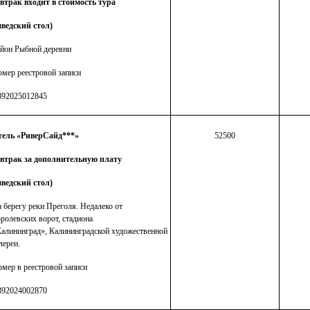
втрак входит в стоимость тура
ведский стол)
йон Рыбной деревни
мер реестровой записи
392025012845
тель «РиверСайд***»
52500
автрак за дополнительную плату
ведский стол)
 берегу реки Преголя. Недалеко от
ролевских ворот, стадиона
алининград», Калининградской художественной
лереи.
мер в реестровой записи
392024002870