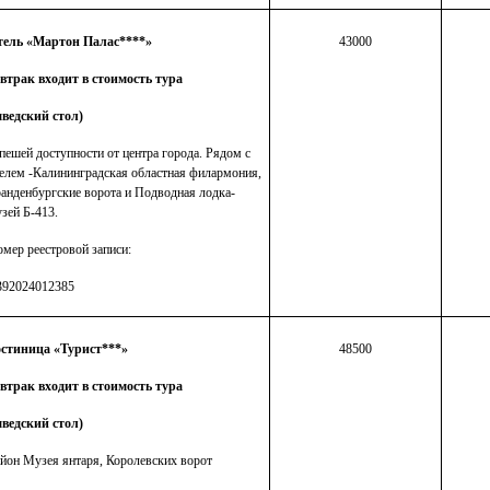
тель «Мартон Палас****»
43000
втрак входит в стоимость тура
ведский стол)
пешей доступности от центра города. Рядом с
елем -Калининградская областная филармония,
анденбургские ворота и Подводная лодка-
зей Б-413.
мер реестровой записи:
392024012385
остиница «Турист***»
48500
втрак входит в стоимость тура
ведский стол)
йон Музея янтаря, Королевских ворот