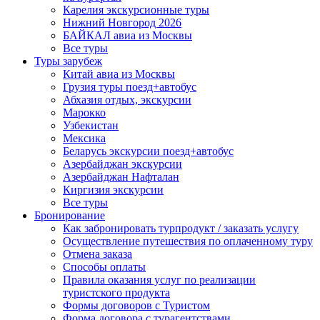
Карелия экскурсионные туры
Нижний Новгород 2026
БАЙКАЛ авиа из Москвы
Все туры
Туры зарубеж
Китай авиа из Москвы
Грузия туры поезд+автобус
Абхазия отдых, экскурсии
Марокко
Узбекистан
Мексика
Беларусь экскурсии поезд+автобус
Азербайджан экскурсии
Азербайджан Нафталан
Киргизия экскурсии
Все туры
Бронирование
Как забронировать турпродукт / заказать услугу
Осуществление путешествия по оплаченному туру
Отмена заказа
Способы оплаты
Правила оказания услуг по реализации
туристского продукта
Формы договоров с Туристом
Форма договора с турагентствами