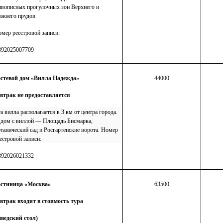
вописных прогулочных зон Верхнего и
жнего прудов
мер реестровой записи:
392025007709
остевой дом «Вилла Надежда»
44000
втрак не предоставляется
а
вилла
располагается в 3 км от центра города.
дом с
виллой
— Площадь Бисмарка,
танический сад и Росгартенские ворота.
Номер
естровой записи:
392026021332
остиница «Москва»
63500
втрак входит в стоимость тура
ведский стол)