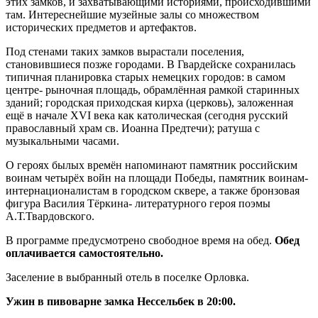
этих замков, и захватывающими историями, происходившими
там. Интереснейшие музейные залы со множеством
исторических предметов и артефактов.
Под стенами таких замков вырастали поселения,
становившиеся позже городами. В Гвардейске сохранилась
типичная планировка старых немецких городов: в самом
центре- рыночная площадь, обрамлённая рамкой старинных
зданий; городская приходская кирха (церковь), заложенная
ещё в начале XVI века как католическая (сегодня русский
православный храм св. Иоанна Предтечи); ратуша с
музыкальными часами.
О героях былых времён напоминают памятник российским
воинам четырёх войн на площади Победы, памятник воинам-
интернационалистам в городском сквере, а также бронзовая
фигура Василия Тёркина- литературного героя поэмы
А.Т.Твардовского.
В программе предусмотрено свободное время на обед.
Обед
оплачивается самостоятельно.
Заселение в выбранный отель в поселке Орловка.
Ужин в пивоварне замка Нессельбек в 20:00.