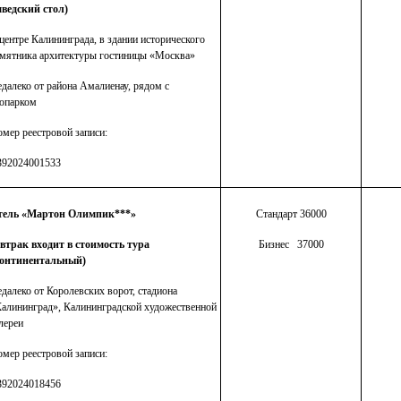
ведский стол)
центре Калининграда, в здании исторического
мятника архитектуры гостиницы «Москва»
далеко от района Амалиенау, рядом с
опарком
мер реестровой записи:
392024001533
тель «Мартон Олимпик***»
Стандарт 36000
втрак входит в стоимость тура
Бизнес 37000
континентальный)
далеко от Королевских ворот, стадиона
алининград», Калининградской художественной
лереи
мер реестровой записи:
392024018456