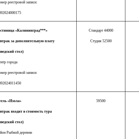
мер реестровой записи:
392024000175
остиница «Калининград***»
Стандарт 44000
автрак за дополнительную плату
Студия 52500
ведский стол)
нтр города
мер реестровой записи:
392024011450
тель «Изола»
59500
втрак входит в стоимость тура
ведский стол)
йон Рыбной деревни