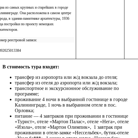
на из самых крупных и старейших в городе
лининграде. Она расположена в самом центре
рода, в здании-памятнике архитектуры, 1936
да постройки по проекту немецких
хитекторов.
мер реестровой записи:
392025013384
В стоимость тура входит:
трансфер из аэропорта или ж/д вокзала до отеля;
трансфер из отеля до аэропорта или ж/д вокзала;
транспортное и экскурсионное обслуживание по
программе;
проживание 4 ночи в выбранной гостинице в городе
Калининграде, 1 ночь в выбранном отеле в пос.
Орловка;
питание — 4 завтраков при проживании в гостинице
«Турист», отеле «Мартон Палас», отеле «Нега», отеле
«Изола», отеле «Мартон Олимпик», 1 завтрак при
проживании в отеле-замке «Нессельбек», бутик-отеле