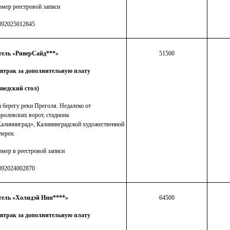
мер реестровой записи
392025012845
тель «РиверСайд***»
51500
автрак за дополнительную плату
ведский стол)
 берегу реки Преголя. Недалеко от
ролевских ворот, стадиона
алининград», Калининградской художественной
лереи.
мер в реестровой записи
392024002870
тель «Холидэй Инн****»
64500
автрак за дополнительную плату