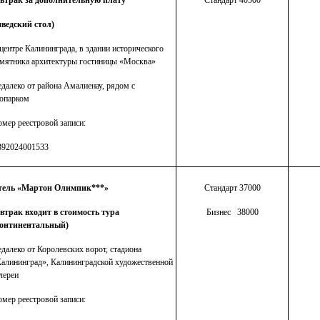
автрак за дополнительную плату
Стандарт 40500
ведский стол)
центре Калининграда, в здании исторического
мятника архитектуры гостиницы «Москва»
далеко от района Амалиенау, рядом с
опарком
мер реестровой записи:
392024001533
тель «Мартон Олимпик***»
Стандарт 37000
втрак входит в стоимость тура
Бизнес 38000
континентальный)
далеко от Королевских ворот, стадиона
алининград», Калининградской художественной
лереи
мер реестровой записи: