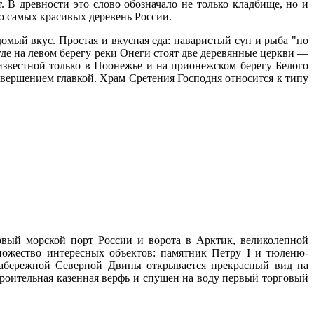
 В древности это слово обозначало не только кладбище, но и
ию самых красивых деревень России.
домый вкус. Простая и вкусная еда: наваристый суп и рыба "по
где на левом берегу реки Онеги стоят две деревянные церкви —
 известной только в Поонежье и на прионежском берегу Белого
авершением главкой. Храм Сретения Господня относится к типу
ервый морской порт России и ворота в Арктик, великолепной
ножество интересных объектов: памятник Петру I и тюленю-
набережной Северной Двины открывается прекрасный вид на
строительная казенная верфь и спущен на воду первый торговый