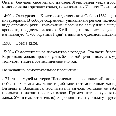
Онеги, берущей своё начало из озера Лаче. Земли уезда про
монополия на торговлю солью, пожалованная Иваном Грозным,
14:00 - Экскурсия в Христорождественский Собор (1562 г.)
интерьерами. В соборе сохранился уникальный резной иконост
виде огромной руки. Примечание: с осени по весну или в сыр
крепости, предметы раскопок XVII века, в том числе оружи
написанную "1700 года мая 1 дня" в память о чудесном спасени
15:00 – Обед в кафе.
15:30 - Самостоятельное знакомство с городом. Эта часть "не
Каргополю можно просто гулять без всякой цели и получать уд
тротуары, тихие провинциальные улочки.
По желанию, самостоятельное посещение:
- "Частный музей мастеров Шевелевых и каргопольский глинян
небольших комнатах, жили и работали потомственные маст
Виталия и Владимира, воспитывали внуков, которые не заб
промысла и жизни прошлых веков. Примечания: экскурсия пе
лавка. Ужин (самостоятельно). За дополнительную плату – русс