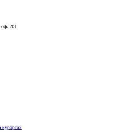
 оф. 201
а курортах