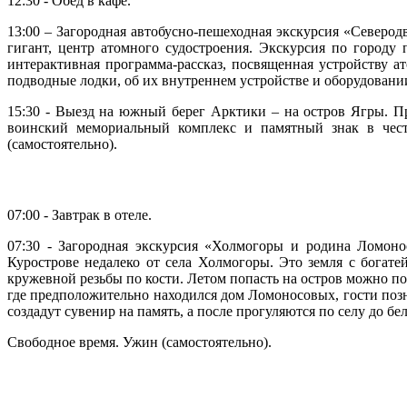
12:30 - Обед в кафе.
13:00 – Загородная автобусно-пешеходная экскурсия «Северо
гигант, центр атомного судостроения. Экскурсия по городу
интерактивная программа-рассказ, посвященная устройству а
подводные лодки, об их внутреннем устройстве и оборудован
15:30 - Выезд на южный берег Арктики – на остров Ягры. П
воинский мемориальный комплекс и памятный знак в чест
(самостоятельно).
07:00 - Завтрак в отеле.
07:30 - Загородная экскурсия «Холмогоры и родина Ломоно
Курострове недалеко от села Холмогоры. Это земля с богат
кружевной резьбы по кости. Летом попасть на остров можно по
где предположительно находился дом Ломоносовых, гости позна
создадут сувенир на память, а после прогуляются по селу до 
Свободное время. Ужин (самостоятельно).