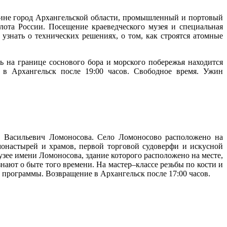
ичине город Архангельской области, промышленный и портовый
лота России. Посещение краеведческого музея и специальная
узнать о технических решениях, о том, как строятся атомные
 на границе соснового бора и морского побережья находится
в Архангельск после 19:00 часов. Свободное время. Ужин
а Васильевич Ломоносова. Село Ломоносово расположено на
монастырей и храмов, первой торговой судоверфи и искусной
узее имени Ломоносова, здание которого расположено на месте,
нают о быте того времени. На мастер–классе резьбы по кости и
е программы. Возвращение в Архангельск после 17:00 часов.