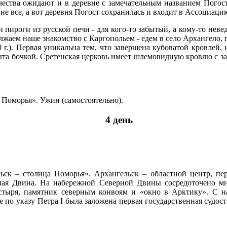
ства ожидают и в деревне с замечательным названием Погост.
не все, а вот деревня Погост сохранилась и входит в Ассоциац
и пироги из русской печи - для кого-то забытый, а кому-то неве
лжаем наше знакомство с Каргопольем - едем в село Архангело, 
0 г.). Первая уникальна тем, что завершена кубоватой кровлей,
ыта бочкой. Сретенская церковь имеет шлемовидную кровлю с з
 Поморья». Ужин (самостоятельно).
4 день
льск – столица Поморья». Архангельск – областной центр, п
рная Двина. На набережной Северной Двины сосредоточено м
астыря, памятник северным конвоям и «окно в Арктику». С 
е по указу Петра I была заложена первая государственная судо