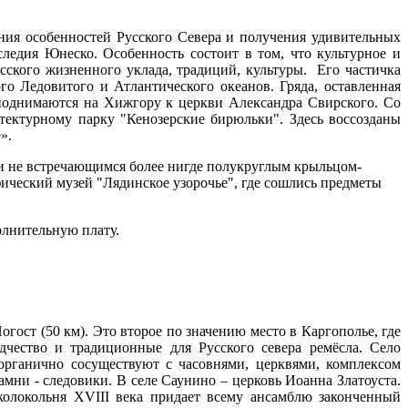
ния особенностей Русского Севера и получения удивительных
ледия Юнеско. Особенность состоит в том, что культурное и
сского жизненного уклада, традиций, культуры. Его частичка
о Ледовитого и Атлантического океанов. Гряда, оставленная
ы поднимаются на Хижгору к церкви Александра Свирского. Со
ектурному парку "Кенозерские бирюльки". Здесь воссозданы
».
м и не встречающимся более нигде полукруглым крыльцом-
фический музей "Лядинское узорочье", где сошлись предметы
олнительную плату.
гост (50 км). Это второе по значению место в Каргополье, где
чество и традиционные для Русского севера ремёсла. Село
рганично сосуществуют с часовнями, церквями, комплексом
амни - следовики. В селе Саунино – церковь Иоанна Златоуста.
олокольня XVIII века придает всему ансамблю законченный