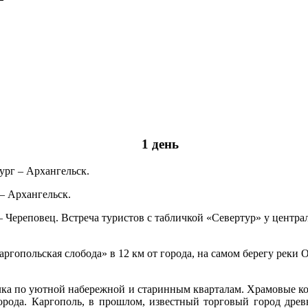
1 день
ург – Архангельск.
– Архангельск.
Череповец. Встреча туристов с табличкой «Севертур» у централ
аргопольская слобода» в 12 км от города, на самом берегу реки
улка по уютной набережной и старинным кварталам. Храмовые к
орода. Каргополь, в прошлом, известный торговый город древн