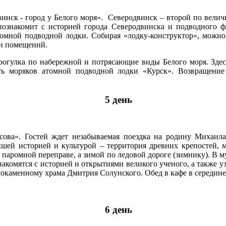
двинск - город у Белого моря». Северодвинск – второй по вел
 познакомит с историей города Северодвинска и подводного ф
томной подводной лодки. Собирая «лодку-конструктор», можно 
ии помещений.
рогулка по набережной и потрясающие виды Белого моря. Здесь
ь моряков атомной подводной лодки «Курск». Возвращение 
5 день
сова». Гостей ждет незабываемая поездка на родину Михаил
ейшей историей и культурой – территория древних крепостей, 
 паромной переправе, а зимой по ледовой дороге (зимнику). В м
комятся с историей и открытиями великого ученого, а также уз
белокаменному храма Дмитрия Солунского. Обед в кафе в середин
6 день