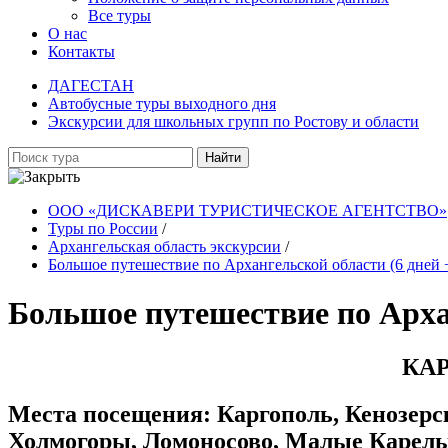
Все туры
О нас
Контакты
ДАГЕСТАН
Автобусные туры выходного дня
Экскурсии для школьных групп по Ростову и области
Найти
ООО «ДИСКАВЕРИ ТУРИСТИЧЕСКОЕ АГЕНТСТВО»
Туры по России
/
Архангельская область экскурсии
/
Большое путешествие по Архангельской области (6 дней + 
Большое путешествие по Арханг
КАР
Места посещения: Каргополь, Кенозер
Холмогоры, Ломоносово, Малые Карел