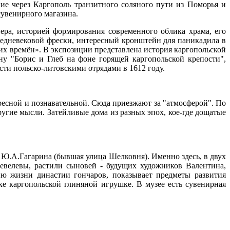
ние через Каргополь транзитного соляного пути из Поморья и
увенирного магазина.
ера, историей формирования современного облика храма, его
средневековой фрески, интересный кронштейн для паникадила в
их времён». В экспозиции представлена история каргопольской
ну "Борис и Глеб на фоне горящей каргопольской крепости",
сти польско-литовскими отрядами в 1612 году.
ересной и познавательной. Сюда приезжают за "атмосферой". По
ругие мысли. Затейливые дома из разных эпох, кое-где дощатые
 Ю.А.Гагарина (бывшая улица Шелковня). Именно здесь, в двух
велевы, растили сыновей - будущих художников Валентина,
ию жизни династии гончаров, показывает предметы развития
е каргопольской глиняной игрушке. В музее есть сувенирная