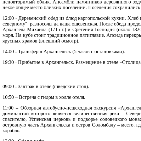
неповторимый облик. Ансамбли памятников деревянного зодче
некое общее место близких поселений. Поселения сохранились 
12:00 - Деревенский обед из блюд каргопольской кухни. Хлеб 
северному", разносолы да каша ошевенская. После обеда продо
Архангела Михаила (1715 г.) и Сретения Господня (около 182
моря. На кубе стоит традиционное пятиглавие. Апсида перекр
ярусных храмов (внешний осмотр).
14:00 - Трансфер в Архангельск (5 часов с остановками).
19:30 - Прибытие в Архангельск. Размещение в отеле «Столица
09:00 - Завтрак в отеле (шведский стол).
10:50 – Встреча с гидом в холле отеля.
11:00 – Обзорная автобусно-пешеходная экскурсия «Арханге
доминантой которого является величественная река – Севе
спасителю, Успенская церковь и подворье соловецкого мон
островную часть Архангельска и остров Соломбалу – место, гд
корабль.