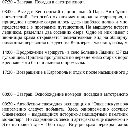
07:30 – Завтрак. Посадка в автотранспорт.
08:00 - Выезд в Кенозерский национальный Парк. Автобусны
впечатлений. Это особо охраняемая природная территория, 
природное наследие сохранилось здесь наиболее полно и мно
представлена в программе путешествия. На маршруте встрет
ледником, разделила два соседних озера. Одно из них имеет
звонницы храма открывается замечательный вид на обширну
памятники деревянного зодчества Кенозерья - часовни, избы, 
14:00 - Продолжение маршрута - в село Большие Лядины (37 км
гульбищем. Приятно прогуляться по деревне мимо старых ворот
крестьянского быта и льняного промысла.
17:30 - Возвращение в Каргополь и отдых после насыщенного дн
08:00 – Завтрак. Освобождение номеров, посадка в автотранспо
08:30 - Автобусно-пешеходная экспедиция в "Ошевенскую волос
непременно следует побывать. Здесь одновременно сосущес
Ошевенское - выдающийся историко-ландшафтный памятник Р
монастыря. Но сохранились здесь и артефакты еще языческой к
Это шатровый храм 1665 года. Внутри храм перекрыт живо