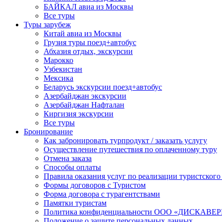
БАЙКАЛ авиа из Москвы
Все туры
Туры зарубеж
Китай авиа из Москвы
Грузия туры поезд+автобус
Абхазия отдых, экскурсии
Марокко
Узбекистан
Мексика
Беларусь экскурсии поезд+автобус
Азербайджан экскурсии
Азербайджан Нафталан
Киргизия экскурсии
Все туры
Бронирование
Как забронировать турпродукт / заказать услугу
Осуществление путешествия по оплаченному туру
Отмена заказа
Способы оплаты
Правила оказания услуг по реализации туристского
Формы договоров с Туристом
Форма договора с турагентствами
Памятки туристам
Политика конфиденциальности ООО «ДИСКА
Положение о защите персональных данных