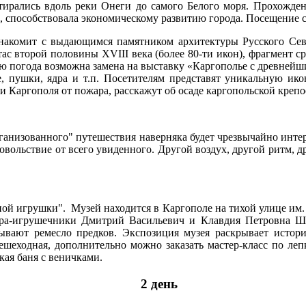
стирались вдоль реки Онеги до самого Белого моря. Прохожде
 способствовала экономическому развитию города. Посещение с
 знакомит с выдающимся памятником архитектуры Русского Сев
ас второй половины XVIII века (более 80-ти икон), фрагмент 
ую погода возможна замена на выставку «Каргополье с древнейш
е, пушки, ядра и т.п. Посетителям представят уникальную ико
и Каргополя от пожара, расскажут об осаде каргопольской крепо
организованного" путешествия наверняка будет чрезвычайно инт
овольствие от всего увиденного. Другой воздух, другой ритм, д
ой игрушки". Музей находится в Каргополе на тихой улице им.
ера-игрушечники Дмитрий Васильевич и Клавдия Петровна Ше
ывают ремесло предков. Экспозиция музея раскрывает истор
шеходная, дополнительно можно заказать мастер-класс по лепк
кая баня с веничками.
2 день