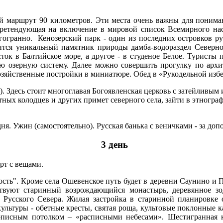
й маршрут 90 километров. Эти места очень важны для понима
претендующая на включение в мировой список Всемирного нас
гогранно. Кенозерский парк - один из последних островков ру
ится уникальный памятник природы дамба-водораздел Северног
 сток в Балтийское море, а другое - в студеное Белое. Турист
ю озерную систему. Далее можно совершить прогулку по архит
хозяйственные постройки в миниатюре. Обед в «Рукодельной избе
). Здесь стоит многоглавая Богоявленская церковь с затейливы
ных колодцев и других примет северного села, зайти в этногра
я. Ужин (самостоятельно). Русская банька с веничками - за доп
3 день
рт с вещами.
ть". Кроме села Ошевенское путь будет в деревни Саунино и По
твуют старинный возрождающийся монастырь, деревянное зод
усского Севера. Жилая застройка в старинной планировке о
ультуры - обетные кресты, святая роща, культовые поклонные к
писным потолком – «расписными небесами». Шестигранная к