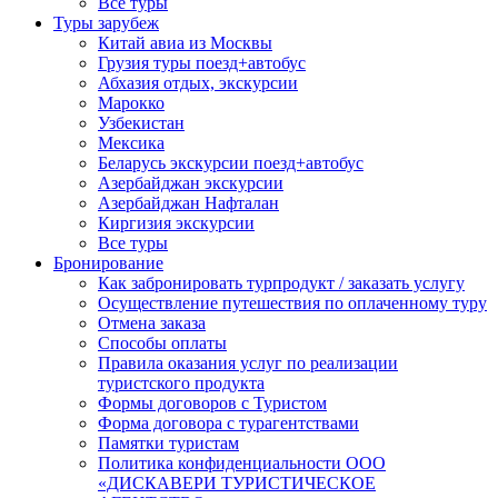
Все туры
Туры зарубеж
Китай авиа из Москвы
Грузия туры поезд+автобус
Абхазия отдых, экскурсии
Марокко
Узбекистан
Мексика
Беларусь экскурсии поезд+автобус
Азербайджан экскурсии
Азербайджан Нафталан
Киргизия экскурсии
Все туры
Бронирование
Как забронировать турпродукт / заказать услугу
Осуществление путешествия по оплаченному туру
Отмена заказа
Способы оплаты
Правила оказания услуг по реализации
туристского продукта
Формы договоров с Туристом
Форма договора с турагентствами
Памятки туристам
Политика конфиденциальности ООО
«ДИСКАВЕРИ ТУРИСТИЧЕСКОЕ