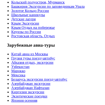
Кольский полуостров, Мурманск
Башкирия Экскурсии по заповедникам Урала
Золотое Кольцо России
Школьные каникулы
Детские лагеря
Крым Экскурсии
Крым Отдых на побережье
Круизы по России
Ростовская область. Отдых
Зарубежные авиа-туры
Китай авиа из Москвы
Грузия туры поезд+автобус
Абхазия отдых, экскурсии
Узбекистан
Марокко
Мексика
Беларусь экскурсии поезд+автобус
Азербайджан экскурсии
Азербайджан Нафталан
Киргизия экскурсии
Экзотические поездки
Япония осенняя