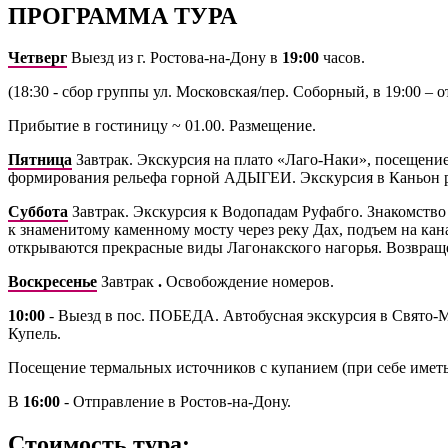
ПРОГРАММА ТУРА
Четверг
Выезд из г. Ростова-на-Дону в
19:00
часов.
(18:30 - сбор группы ул. Московская/пер. Соборный, в 19:00 – 
Прибытие в гостиницу ~ 01.00. Размещение.
Пятница
Завтрак. Экскурсия на плато «Лаго-Наки», посещен
формирования рельефа горной АДЫГЕИ. Экскурсия в Каньон рек
Суббота
Завтрак. Экскурсия к Водопадам Руфабго. Знакомство 
к знаменитому каменному мосту через реку Дах, подъем на ка
открываются прекрасные виды Лагонакского нагорья. Возвращен
Воскресенье
Завтрак
.
Освобождение номеров.
10:00
- Выезд в пос. ПОБЕДА. Автобусная экскурсия в Свято-М
Купель.
Посещение термальных источников с купанием (при себе имет
В
16:00
- Отправление в Ростов-на-Дону.
Стоимость тура: