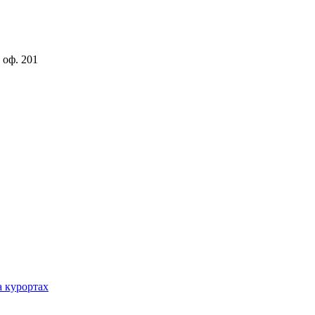
 оф. 201
а курортах