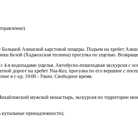
отправление)
ие Большой Азишской карстовой пещеры. Подъем на хребет Ази
и Белой (Хаджохская теснина) прогулка по ущелью. Возвращени
с 4-я водопадами ущелья. Автобусно-пешеходная экскурсия с ос
натной дороге на хребет Уна-Коз, прогулка по его вершине с п
ие в г-цу. 19:00 - Ужин. Свободное время.
ихайловский мужской монастырь, экскурсия по территории мона
ь купальные принадлежности).