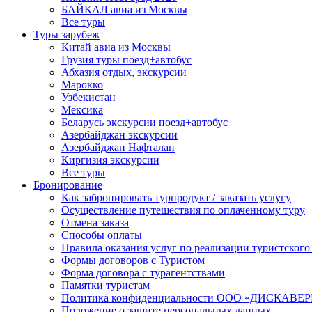
БАЙКАЛ авиа из Москвы
Все туры
Туры зарубеж
Китай авиа из Москвы
Грузия туры поезд+автобус
Абхазия отдых, экскурсии
Марокко
Узбекистан
Мексика
Беларусь экскурсии поезд+автобус
Азербайджан экскурсии
Азербайджан Нафталан
Киргизия экскурсии
Все туры
Бронирование
Как забронировать турпродукт / заказать услугу
Осуществление путешествия по оплаченному туру
Отмена заказа
Способы оплаты
Правила оказания услуг по реализации туристского
Формы договоров с Туристом
Форма договора с турагентствами
Памятки туристам
Политика конфиденциальности ООО «ДИСКА
Положение о защите персональных данных