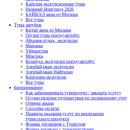
Карелия экскурсионные туры
Нижний Новгород 2026
БАЙКАЛ авиа из Москвы
Все туры
Туры зарубеж
Китай авиа из Москвы
Грузия туры поезд+автобус
Абхазия отдых, экскурсии
Марокко
Узбекистан
Мексика
Беларусь экскурсии поезд+автобус
Азербайджан экскурсии
Азербайджан Нафталан
Киргизия экскурсии
Все туры
Бронирование
Как забронировать турпродукт / заказать услугу
Осуществление путешествия по оплаченному туру
Отмена заказа
Способы оплаты
Правила оказания услуг по реализации
туристского продукта
Формы договоров с Туристом
Форма договора с турагентствами