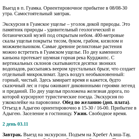
Выезд в п. Гуамка. Ориентировочное прибытие в 08/08-30
утра. Самостоятельный завтрак.
Экскурсия в Гуамское ущелье – уголок дикой природы. Это
памятник природы - удивительный геологический и
ботанический музей под открытым небом. 400-метровые
скалы ущелья покрыты тисом, буком, грабом, кизилом и
можжевельником. Самые древние реликтовые растения
можно встретить в Гуамском ущелье. По дну каменного
каньона протекает шумная горная река Курджипс. С
вертикальных склонов скатываются десятки звонких
водопадов, рассыпаясь веером хрустальных брызг, что создает
отдельный микроклимат. Здесь воздух необыкновенный:
горный, чистый. Здесь замирает время и кажется, будто
сказочный лес и горы оживают диковинными героями легенд
и преданий. По дну ущелья проложена железная дорога, по
которой курсируют туристические поезда. Экскурсия по
узкоколейке на паровозике.
Обед по желанию (доп. плата)
.
Отъезд в Адыгею ориентировочно в 15-30 / 16-00. Прибытие в
Адыгею. Заселение в гостиницу.
Ужин.
Свободное время.
2 день 03.11
Завтрак.
Выезд на экскурсии. Подъем на Хребет Азиш-Тау,