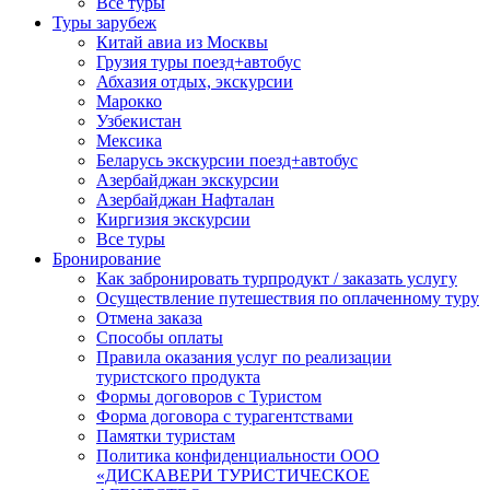
Все туры
Туры зарубеж
Китай авиа из Москвы
Грузия туры поезд+автобус
Абхазия отдых, экскурсии
Марокко
Узбекистан
Мексика
Беларусь экскурсии поезд+автобус
Азербайджан экскурсии
Азербайджан Нафталан
Киргизия экскурсии
Все туры
Бронирование
Как забронировать турпродукт / заказать услугу
Осуществление путешествия по оплаченному туру
Отмена заказа
Способы оплаты
Правила оказания услуг по реализации
туристского продукта
Формы договоров с Туристом
Форма договора с турагентствами
Памятки туристам
Политика конфиденциальности ООО
«ДИСКАВЕРИ ТУРИСТИЧЕСКОЕ