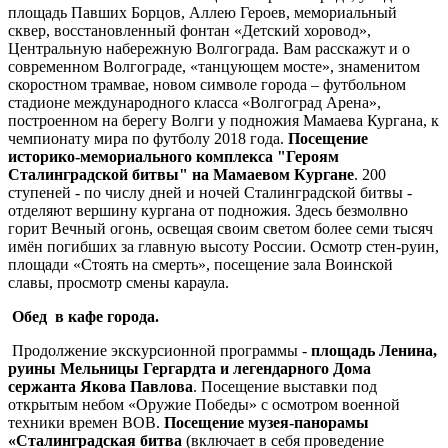
площадь Павших Борцов, Аллею Героев, мемориальный
сквер, восстановленный фонтан «Детский хоровод»,
Центральную набережную Волгограда. Вам расскажут и о
современном Волгограде, «танцующем мосте», знаменитом
скоростном трамвае, новом символе города – футбольном
стадионе международного класса «Волгоград Арена»,
построенном на берегу Волги у подножия Мамаева Кургана, к
чемпионату мира по футболу 2018 года.
Посещение
историко-мемориального комплекса "Героям
Сталинградской битвы" на Мамаевом Кургане
. 200
ступеней - по числу дней и ночей Сталинградской битвы -
отделяют вершину кургана от подножия. Здесь безмолвно
горит Вечный огонь, освещая своим светом более семи тысяч
имён погибших за главную высоту России. Осмотр стен-руин,
площади «Стоять на смерть», посещение зала Воинской
славы, просмотр смены караула.
Обед в кафе города.
Продолжение экскурсионной программы -
площадь Ленина,
руины Мельницы Гергардта и легендарного Дома
сержанта Якова Павлова
. Посещение выставки под
открытым небом «Оружие Победы» с осмотром военной
техники времен ВОВ.
Посещение музея-панорамы
«Сталинградская битва
(включает в себя проведение