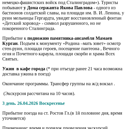
немецко-фашистских войск под Сталинградом»). Туристы
побывают
у Дома сержанта Якова Павлова
- одного из
бастионов солдатской славы, на площади им. В. И. Ленина, у
руин мельницы Гергардта, увидят восстановленный фонтан
«Детский хоровод» - символ разрушенного, но не
покоренного Сталинграда.
Прибытие к
подножию памятника-ансамбля Мамаев
Курган
. Подъем к монументу «Родина –мать зовет» осмотр
стен-руин, площади героев, посещение пантеона , Вечного
огня и Почетного караула, площади скорби и храма Всех
Святых.
Ужин в кафе города
(* при отъезде ранее 21 часа возможна
доставка ужина в поезд)
Окончание программы. Трансфер группы на ж/д вокзал .
(Экскурсия рассчитана на 10 часов).
3 день. 26.04.2026 Воскресенье
Прибытие поезда на ст. Ростов Гл.(в 1й половине дня, время
уточняется)
Примечание: время и порядок проведения экскурсий