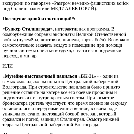
экскурсии по панораме «Разгром немецко-фашистских войск
под Сталинградом или МЕДИАЛЕКТОРИЙ).
Посещение одной из экспозиций*:
«Бункер Сталинграда»,
интерактивная программа. В
бомбоубежище собраны экспонаты Великой Отечественной
войны (пулемёты, винтовки, шинели, карты боёв). Возможно
самостоятельно закачать воздух в помещение при помощи
ручной системы очистки воздуха, спустится в подземный
переход и мн. др.
ИЛИ
«Музейно-выставочный павильон «БК-31»
» - один из
самых «молодых» экспонатов Центральной набережной
Волгограда. При строительстве павильона было принято
решение оставить на катере все его боевые пробоины и
подсветить их изнутри красным светом. При осмотре
бронекатера зритель чувствует, что время словно на секунду
остановилось и перед нами единственное, в своём роде
уникальное судно, настоящий боевой ветеран, который
сражался и погиб, защищая Сталинград. Осмотр нижней
террасы Центральной набережной Волгограда.