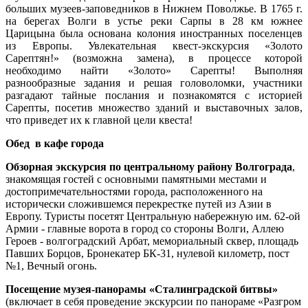
больших музеев-заповедников в Нижнем Поволжье. В 1765 г.
на берегах Волги в устье реки Сарпы в 28 км южнее
Царицына была основана колония иностранных поселенцев
из Европы. Увлекательная квест-экскурсия «Золото
Сарептян!» (возможна замена), в процессе которой
необходимо найти «Золото» Сарепты! Выполняя
разнообразные задания и решая головоломки, участники
разгадают тайные послания и познакомятся с историей
Сарепты, посетив множество зданий и выставочных залов,
что приведет их к главной цели квеста!
Обед в кафе города
Обзорная экскурсия по центральному району Волгограда
,
знакомящая гостей с основными памятными местами и
достопримечательностями города, расположенного на
исторически сложившемся перекрестке путей из Азии в
Европу. Туристы посетят Центральную набережную им. 62-ой
Армии - главные ворота в город со стороны Волги, Аллею
Героев - волгоградский Арбат, мемориальный сквер, площадь
Павших Борцов, Бронекатер БК-31, нулевой километр, пост
№1, Вечный огонь.
Посещение музея-панорамы «Сталинградской битвы»
(включает в себя проведение экскурсии по панораме «Разгром