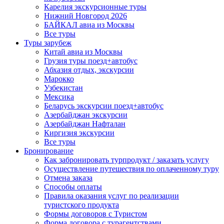
Карелия экскурсионные туры
Нижний Новгород 2026
БАЙКАЛ авиа из Москвы
Все туры
Туры зарубеж
Китай авиа из Москвы
Грузия туры поезд+автобус
Абхазия отдых, экскурсии
Марокко
Узбекистан
Мексика
Беларусь экскурсии поезд+автобус
Азербайджан экскурсии
Азербайджан Нафталан
Киргизия экскурсии
Все туры
Бронирование
Как забронировать турпродукт / заказать услугу
Осуществление путешествия по оплаченному туру
Отмена заказа
Способы оплаты
Правила оказания услуг по реализации
туристского продукта
Формы договоров с Туристом
Форма договора с турагентствами