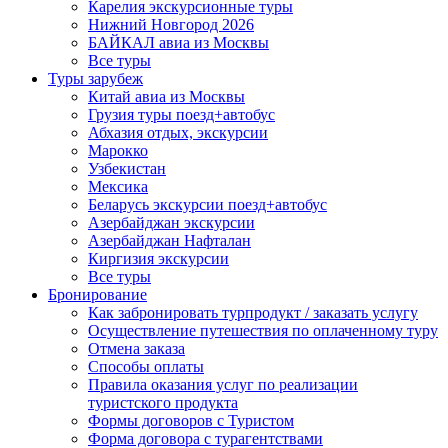
Карелия экскурсионные туры
Нижний Новгород 2026
БАЙКАЛ авиа из Москвы
Все туры
Туры зарубеж
Китай авиа из Москвы
Грузия туры поезд+автобус
Абхазия отдых, экскурсии
Марокко
Узбекистан
Мексика
Беларусь экскурсии поезд+автобус
Азербайджан экскурсии
Азербайджан Нафталан
Киргизия экскурсии
Все туры
Бронирование
Как забронировать турпродукт / заказать услугу
Осуществление путешествия по оплаченному туру
Отмена заказа
Способы оплаты
Правила оказания услуг по реализации
туристского продукта
Формы договоров с Туристом
Форма договора с турагентствами