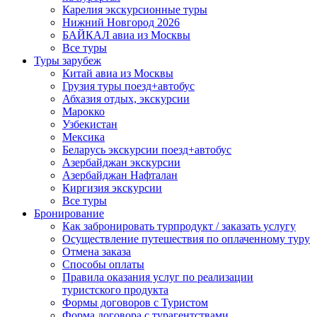
Карелия экскурсионные туры
Нижний Новгород 2026
БАЙКАЛ авиа из Москвы
Все туры
Туры зарубеж
Китай авиа из Москвы
Грузия туры поезд+автобус
Абхазия отдых, экскурсии
Марокко
Узбекистан
Мексика
Беларусь экскурсии поезд+автобус
Азербайджан экскурсии
Азербайджан Нафталан
Киргизия экскурсии
Все туры
Бронирование
Как забронировать турпродукт / заказать услугу
Осуществление путешествия по оплаченному туру
Отмена заказа
Способы оплаты
Правила оказания услуг по реализации
туристского продукта
Формы договоров с Туристом
Форма договора с турагентствами