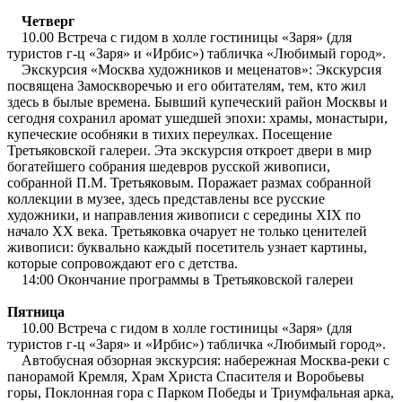
Четверг
10.00 Встреча с гидом в холле гостиницы «Заря» (для
туристов г-ц «Заря» и «Ирбис») табличка «Любимый город».
Экскурсия «Москва художников и меценатов»: Экскурсия
посвящена Замоскворечью и его обитателям, тем, кто жил
здесь в былые времена. Бывший купеческий район Москвы и
сегодня сохранил аромат ушедшей эпохи: храмы, монастыри,
купеческие особняки в тихих переулках. Посещение
Третьяковской галереи. Эта экскурсия откроет двери в мир
богатейшего собрания шедевров русской живописи,
собранной П.М. Третьяковым. Поражает размах собранной
коллекции в музее, здесь представлены все русские
художники, и направления живописи с середины XIX по
начало XX века. Третьяковка очарует не только ценителей
живописи: буквально каждый посетитель узнает картины,
которые сопровождают его с детства.
14:00 Окончание программы в Третьяковской галереи
Пятница
10.00 Встреча с гидом в холле гостиницы «Заря» (для
туристов г-ц «Заря» и «Ирбис») табличка «Любимый город».
Автобусная обзорная экскурсия: набережная Москва-реки с
панорамой Кремля, Храм Христа Спасителя и Воробьевы
горы, Поклонная гора с Парком Победы и Триумфальная арка,