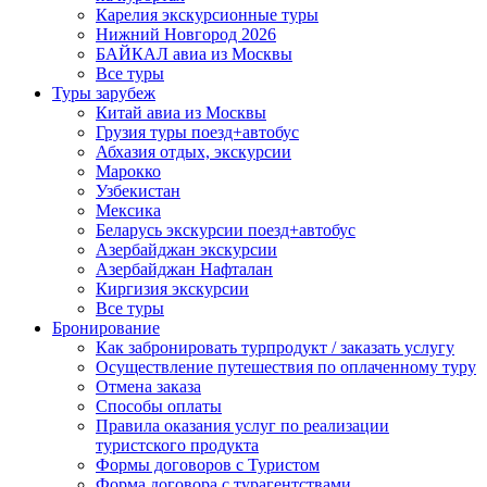
Карелия экскурсионные туры
Нижний Новгород 2026
БАЙКАЛ авиа из Москвы
Все туры
Туры зарубеж
Китай авиа из Москвы
Грузия туры поезд+автобус
Абхазия отдых, экскурсии
Марокко
Узбекистан
Мексика
Беларусь экскурсии поезд+автобус
Азербайджан экскурсии
Азербайджан Нафталан
Киргизия экскурсии
Все туры
Бронирование
Как забронировать турпродукт / заказать услугу
Осуществление путешествия по оплаченному туру
Отмена заказа
Способы оплаты
Правила оказания услуг по реализации
туристского продукта
Формы договоров с Туристом
Форма договора с турагентствами