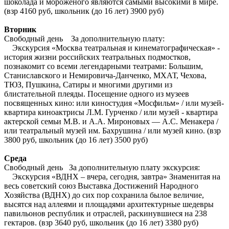
шоколада и мороженого являются самыми высокими в мире.
(взр 4160 руб, школьник (до 16 лет) 3900 руб)
Вторник
Свободный день За дополнительную плату:
Экскурсия «Москва театральная и кинематографическая» -
история жизни российских театральных подмостков,
познакомит со всеми легендарными театрами: Большим,
Станиславского и Немировича-Данченко, МХАТ, Чехова,
ТЮЗ, Пушкина, Сатиры и многими другими из
блистательной плеяды. Посещение одного из музеев
посвященных кино: или киностудия «Мосфильм» / или музей-
квартира киноактрисы Л.М. Гурченко / или музей - квартира
актерской семьи М.В. и А.А. Мироновых — А.С. Менакера /
или театральный музей им. Бахрушина / или музей кино. (взр
3800 руб, школьник (до 16 лет) 3500 руб)
Среда
Свободный день За дополнительную плату экскурсия:
Экскурсия «ВДНХ – вчера, сегодня, завтра» Знаменитая на
весь советский союз Выставка Достижений Народного
Хозяйства (ВДНХ) до сих пор сохранила былое величие,
высятся над аллеями и площадями архитектурные шедевры
павильонов республик и отраслей, раскинувшиеся на 238
гектаров. (взр 3640 руб, школьник (до 16 лет) 3380 руб)