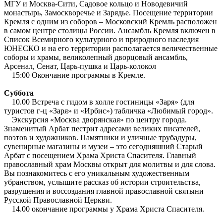
МГУ и Москва-Сити, Садовое кольцо и Новодевичий
монастырь, Замоскворечье и Зарядье. Посещение территории
Кремля с одним из соборов – Московский Кремль расположен
в самом центре столицы России. Ансамбль Кремля включен в
Список Всемирного культурного и природного наследия
ЮНЕСКО и на его территории располагается величественные
соборы и храмы, великолепный дворцовый ансамбль,
Арсенал, Сенат, Царь-пушка и Царь-колокол
15:00 Окончание программы в Кремле.
Суббота
10.00 Встреча с гидом в холле гостиницы «Заря» (для
туристов г-ц «Заря» и «Ирбис») табличка «Любимый город».
Экскурсия «Москва дворянская» по центру города.
Знаменитый Арбат пестрит адресами великих писателей,
поэтов и художников. Памятники и уличные трубадуры,
сувенирные магазины и музеи – это сегодняшний Старый
Арбат с посещением Храма Христа Спасителя. Главный
православный храм Москвы открыт для молитвы и для слова.
Вы познакомитесь с его уникальным художественным
убранством, услышите рассказ об истории строительства,
разрушения и воссоздания главной православной святыни
Русской Православной Церкви.
14.00 окончание программы у Храма Христа Спасителя.