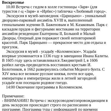
Воскресенье
10.00 Встреча с гидом в холле гостиницы «Заря» (для
туристов г-ц «Заря» и «Ирбис») табличка «Любимый город».
Экскурсия в музей-заповедник «Царицыно» - уникальный
дворцово-парковый ансамбль XVIII в, выполненный
гениальными зодчими В. Баженовым и М. Казаковым. Парк с
каскадом прудов и фигурными мостиками на территории
ансамбля резиденции Екатерины II, Большой и Малый
Дворцы, Оперный дом поражают своей неповторимой
красотой. Парк Царицыно — прекрасное место для отдыха и
прогулок.
Экскурсия в музей - усадьбу «Коломенское». Усадьба
впервые упоминается в 1336 году в завещании Ивана Калиты.
В 1605 году здесь останавливался Лжедмитрий I, в 1606
разбил лагерь предводитель восставших крестьян И.
Болотников, в 1662 развернулись события Медного бунта. С
XIV века все великие русские князья, почти все цари,
императоры и императрицы жили в летней загородной
усадьбе или посещали родовое гнездо.
14:00 Окончание программы в Коломенском.
Примечание:
- ВНИМАНИЕ! Встреча с экскурсоводом/сопровождающим в
день экскурсии происходит строго по расписанию в
программе. Программа тура с информацией по времени