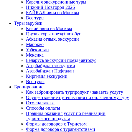
Карелия экскурсионные туры
Нижний Новгород 2026
БАЙКАЛ авиа из Москвы
Все туры
Туры зарубеж
Китай авиа из Москвы
Грузия туры поезд+автобус
Абхазия отдых, экскурсии
Марокко
Узбекистан
Мексика
Беларусь экскурсии поезд+автобус
Азербайджан экскурсии
Азербайджан Нафталан
Киргизия экскурсии
Все туры
Бронирование
Как забронировать турпродукт / заказать услугу
Осуществление путешествия по оплаченному туру
Отмена заказа
Способы оплаты
Правила оказания услуг по реализации
туристского продукта
Формы договоров с Туристом
Форма договора с турагентствами