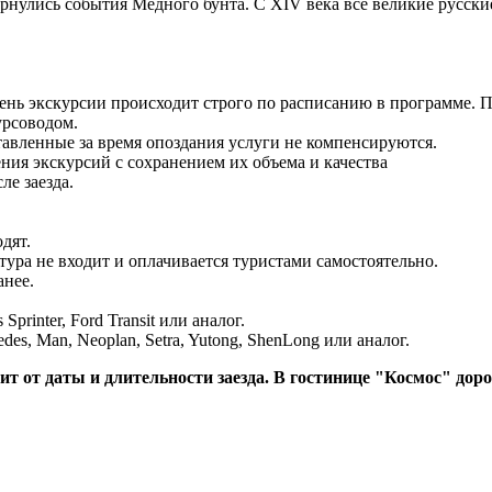
ернулись события Медного бунта. С XIV века все великие русски
ь экскурсии происходит строго по расписанию в программе. П
урсоводом.
тавленные за время опоздания услуги не компенсируются.
ения экскурсий с сохранением их объема и качества
ле заезда.
дят.
тура не входит и оплачивается туристами самостоятельно.
анее.
printer, Ford Transit или аналог.
es, Man, Neoplan, Setra, Yutong, ShenLong или аналог.
исит от даты и длительности заезда. В гостинице "Космос" д