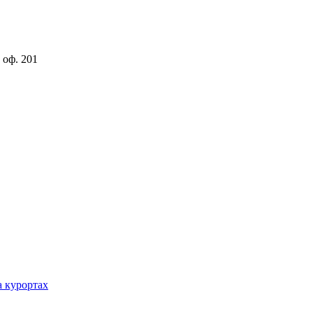
 оф. 201
а курортах