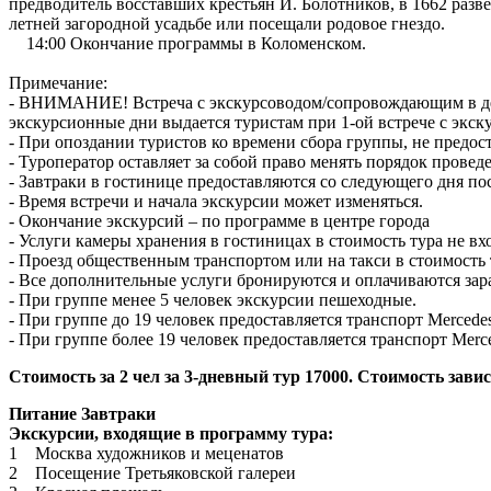
предводитель восставших крестьян И. Болотников, в 1662 разв
летней загородной усадьбе или посещали родовое гнездо.
14:00 Окончание программы в Коломенском.
Примечание:
- ВНИМАНИЕ! Встреча с экскурсоводом/сопровождающим в ден
экскурсионные дни выдается туристам при 1-ой встрече с экск
- При опоздании туристов ко времени сбора группы, не предос
- Туроператор оставляет за собой право менять порядок провед
- Завтраки в гостинице предоставляются со следующего дня пос
- Время встречи и начала экскурсии может изменяться.
- Окончание экскурсий – по программе в центре города
- Услуги камеры хранения в гостиницах в стоимость тура не вхо
- Проезд общественным транспортом или на такси в стоимость 
- Все дополнительные услуги бронируются и оплачиваются зар
- При группе менее 5 человек экскурсии пешеходные.
- При группе до 19 человек предоставляется транспорт Mercedes S
- При группе более 19 человек предоставляется транспорт Merced
Стоимость за 2 чел за 3-дневный тур 17000. Стоимость зав
Питание Завтраки
Экскурсии, входящие в программу тура:
1 Москва художников и меценатов
2 Посещение Третьяковской галереи