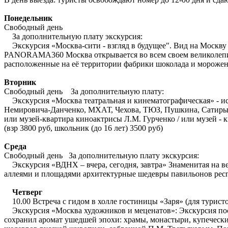
Понедельник
Свободный день
За дополнительную плату экскурсия:
Экскурсия «Москва-сити - взгляд в будущее". Вид на Москву
PANORAMA360 Москва открывается во всем своем великолепи
расположенные на её территории фабрики шоколада и мороженог
Вторник
Свободный день За дополнительную плату:
Экскурсия «Москва театральная и кинематографическая» - ис
Немировича-Данченко, МХАТ, Чехова, ТЮЗ, Пушкина, Сатиры 
или музей-квартира киноактрисы Л.М. Гурченко / или музей - 
(взр 3800 руб, школьник (до 16 лет) 3500 руб)
Среда
Свободный день За дополнительную плату экскурсия:
Экскурсия «ВДНХ – вчера, сегодня, завтра» Знаменитая на ве
аллеями и площадями архитектурные шедевры павильонов респуб
Четверг
10.00 Встреча с гидом в холле гостиницы «Заря» (для турист
Экскурсия «Москва художников и меценатов»: Экскурсия посв
сохранил аромат ушедшей эпохи: храмы, монастыри, купеческие