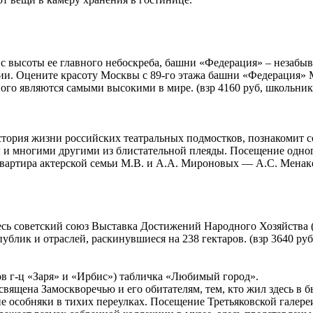
 с высоты ее главного небоскреба, башни «Федерация» – незабы
и. Оцените красоту Москвы с 89-го этажа башни «Федерация
о являются самыми высокими в мире. (взр 4160 руб, школьник (
тория жизни российских театральных подмостков, познакомит с
и многими другими из блистательной плеяды. Посещение одног
квартира актерской семьи М.В. и А.А. Мироновых — А.С. Менаке
сь советский союз Выставка Достижений Народного Хозяйства (
лик и отраслей, раскинувшиеся на 238 гектаров. (взр 3640 руб,
ов г-ц «Заря» и «Ирбис») табличка «Любимый город».
ящена Замоскворечью и его обитателям, тем, кто жил здесь в 
 особняки в тихих переулках. Посещение Третьяковской галереи