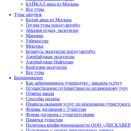
БАЙКАЛ авиа из Москвы
Все туры
Туры зарубеж
Китай авиа из Москвы
Грузия туры поезд+автобус
Абхазия отдых, экскурсии
Марокко
Узбекистан
Мексика
Беларусь экскурсии поезд+автобус
Азербайджан экскурсии
Азербайджан Нафталан
Киргизия экскурсии
Все туры
Бронирование
Как забронировать турпродукт / заказать услугу
Осуществление путешествия по оплаченному туру
Отмена заказа
Способы оплаты
Правила оказания услуг по реализации туристского
Формы договоров с Туристом
Форма договора с турагентствами
Памятки туристам
Политика конфиденциальности ООО «ДИСКА
Положение о защите персональных данных