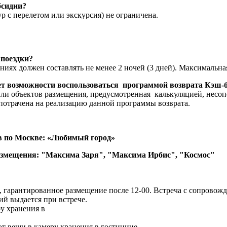
бсидии?
 с перелетом или экскурсия) не ограничена.
поездки?
ях должен составлять не менее 2 ночей (3 дней). Максимальна
ет возможности воспользоваться программой возврата Кэш-б
ли объектов размещения, предусмотренная калькуляцией, несоп
 потрачена на реализацию данной программы возврата.
 по Москве:
«Любимый город»
размещения: "Максима Заря", "Максима Ирбис", "Космос"
, гарантированное размещение после 12-00. Встреча с сопровож
й выдается при встрече.
у хранения в
ют вещи в камеру хранения в гостинице.