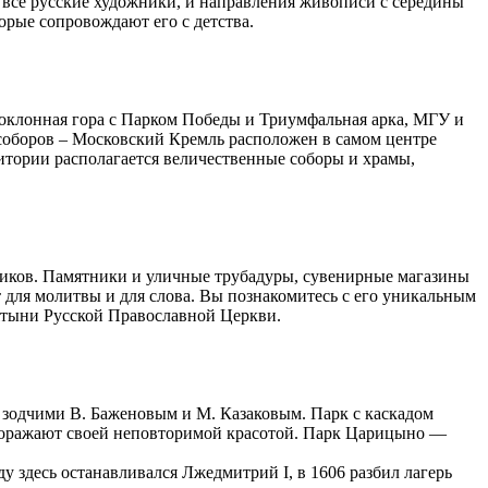
 все русские художники, и направления живописи с середины
орые сопровождают его с детства.
оклонная гора с Парком Победы и Триумфальная арка, МГУ и
соборов – Московский Кремль расположен в самом центре
тории располагается величественные соборы и храмы,
ников. Памятники и уличные трубадуры, сувенирные магазины
для молитвы и для слова. Вы познакомитесь с его уникальным
вятыни Русской Православной Церкви.
зодчими В. Баженовым и М. Казаковым. Парк с каскадом
поражают своей неповторимой красотой. Парк Царицыно —
у здесь останавливался Лжедмитрий I, в 1606 разбил лагерь