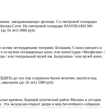
ваемое, завораживающее зрелище. Со смотровой площадки
» Москва-Сити. На смотровой площадке PANORAMA360
до 16 лет) 3900 руб)
о всеми легендарными театрами: Большим, Станиславского и
о из музеев посвященных кино: или киностудия «Мосфильм» /
ра / или театральный музей им. Бахрушина / или музей кино.
ВДНХ) до сих пор сохранила былое величие, высятся над
 школьник (до 16 лет) 3380 руб)
былые времена. Бывший купеческий район Москвы и сегодня
. Эта экскурсия откроет двери в мир богатейшего собрания