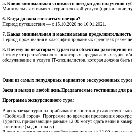
5. Какая минимальная стоимость поездки для получения су
Минимальная стоимость туристической услуги (проживание, тур
6. Когда должна состояться поездка?
Период путешествия — с 15.10.2020 по 10.01.2021.
7. Какая минимальная и максимальная продолжительность 
Период проживания в классифицированных средствах размещени
8. Почему по некоторым турам или объектам размещения н
Потому что рентабельность некоторых предлагаемых туров и/и
обслуживание и услуги IT-специалистов, которая должна быть
Один из самых попудярных вариантов экскурсионных туров
Заезд и выезд в любой день.Предлагаемые гостиницы для 
Программа экскурсионного тура:
В день заезда: туристы прибывают в гостиницу самостоятельно
«Любимый город». Программа по времени проведения экскурси
Туристы, прибывающие раньше 12.00 могут сдать вещи в камер
гостинице (за доп. плату)
В день выезда: туристы освобождают номер до 12-00 дня и сда