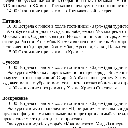
шедевров русской живописи, собранной П.М. Третьяковым. Пор
XIX по начало XX века. Третьяковка очарует не только цените
14:00 Окончание программы в Третьяковской галереи
Пятница
10.00 Встреча с гидом в холле гостиницы «Заря» (для турист
Автобусная обзорная экскурсия: набережная Москва-реки с п
Москва-Сити, Садовое кольцо и Новодевичий монастырь, Замос
столицы России. Ансамбль Кремля включен в Список Всемирно
великолепный дворцовый ансамбль, Арсенал, Сенат, Царь-пуш
15:00 Окончание программы в Кремле.
Суббота
10.00 Встреча с гидом в холле гостиницы «Заря» (для турист
Экскурсия «Москва дворянская» по центру города. Знамениты
и музеи – это сегодняшний Старый Арбат с посещением Храма
художественным убранством, услышите рассказ об истории стр
14.00 окончание программы у Храма Христа Спасителя.
Воскресенье
10.00 Встреча с гидом в холле гостиницы «Заря» (для турист
Экскурсия в музей-заповедник «Царицыно» - уникальный дво
прудов и фигурными мостиками на территории ансамбля рези
прекрасное место для отдыха и прогулок.
Экскурсия в музей - усадьбу «Коломенское». Усадьба впервые 