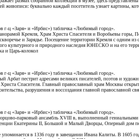
ажает размах собранной коллекции в музее, здесь представлены
лей живописи: буквально каждый посетитель узнает картины, кот
ов г-ц «Заря» и «Ирбис») табличка «Любимый город».
анорамой Кремля, Храм Христа Спасителя и Воробьевы горы, П
кворечье и Зарядье. Посещение территории Кремля с одним из 
го культурного и природного наследия ЮНЕСКО и на его терри
ка и Царь-колокол
ов г-ц «Заря» и «Ирбис») табличка «Любимый город».
й Арбат пестрит адресами великих писателей, поэтов и худож
 Христа Спасителя. Главный православный храм Москвы открыт 
оительства, разрушения и воссоздания главной православной с
ов г-ц «Заря» и «Ирбис») табличка «Любимый город».
рцово-парковый ансамбль XVIII в, выполненный гениальными 
денции Екатерины II, Большой и Малый Дворцы, Оперный дом 
упоминается в 1336 году в завещании Ивана Калиты. В 1605 год