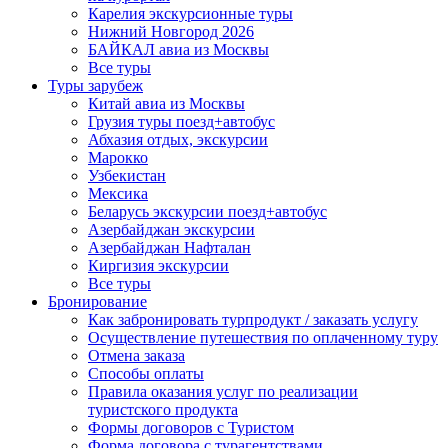
Карелия экскурсионные туры
Нижний Новгород 2026
БАЙКАЛ авиа из Москвы
Все туры
Туры зарубеж
Китай авиа из Москвы
Грузия туры поезд+автобус
Абхазия отдых, экскурсии
Марокко
Узбекистан
Мексика
Беларусь экскурсии поезд+автобус
Азербайджан экскурсии
Азербайджан Нафталан
Киргизия экскурсии
Все туры
Бронирование
Как забронировать турпродукт / заказать услугу
Осуществление путешествия по оплаченному туру
Отмена заказа
Способы оплаты
Правила оказания услуг по реализации
туристского продукта
Формы договоров с Туристом
Форма договора с турагентствами